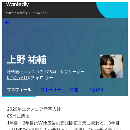
アプリを使う
400万人が利用するビジネスSNS
上野 祐輔
株式会社エクスコア / CS局・サブリーダー
0
0
つながり
フォロワー
プロフィール
ストーリー
性格
つながり
2020年エクスコア新卒入社

CS局に所属

1年目・2年目はWeb広告の新規開拓営業に携わる。3年目
よりMEOの運用を主な業務とし、並行してwebライティン