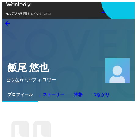
アプリを使う
400万人が利用するビジネスSNS
飯尾 悠也
0
0
つながり
フォロワー
プロフィール
ストーリー
性格
つながり