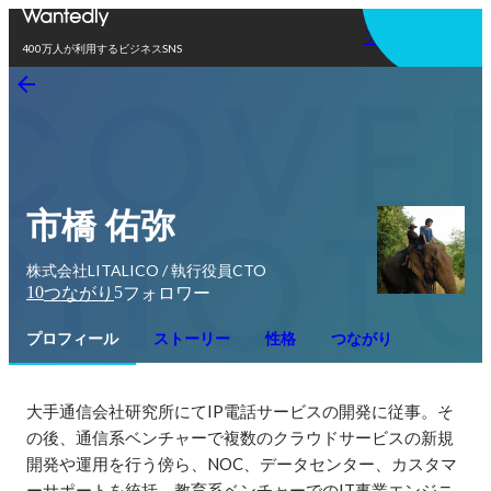
アプリを使う
400万人が利用するビジネスSNS
市橋 佑弥
株式会社LITALICO / 執行役員CTO
10
5
つながり
フォロワー
プロフィール
ストーリー
性格
つながり
大手通信会社研究所にてIP電話サービスの開発に従事。そ
の後、通信系ベンチャーで複数のクラウドサービスの新規
開発や運用を行う傍ら、NOC、データセンター、カスタマ
ーサポートを統括。教育系ベンチャーでのIT事業エンジニ