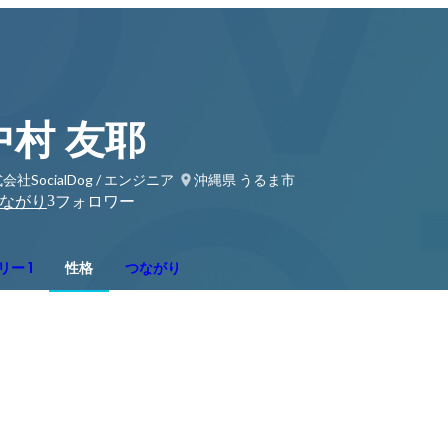
中村 友耶
会社SocialDog / エンジニア
沖縄県 うるま市
3
ながり
フォロワー
ー 1
性格
つながり