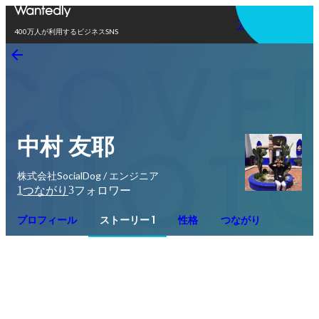
アプリを使う
400万人が利用するビジネスSNS
中村 友耶
株式会社SocialDog / エンジニア
1
3
つながり
フォロワー
プロフィール
ストーリー 1
性格
つながり