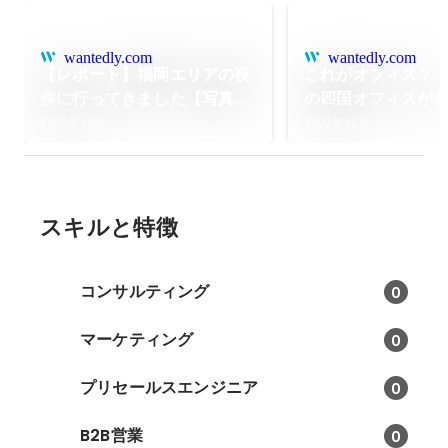
wantedly.com
wantedly.com
【レポート】福岡エリアの視
これがオフィス？
察に行ってきました【写真多
の四国オフィスが
め】
った件
2022年12月
2022年12月
スキルと特徴
コンサルティング
0
マーケティング
0
プリセールスエンジニア
0
B2B営業
0