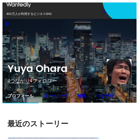
アプリを使う
400万人が利用するビジネスSNS
Yuya Ohara
4
4
つながり
フォロワー
プロフィール
ストーリー 1
性格
つながり
最近のストーリー