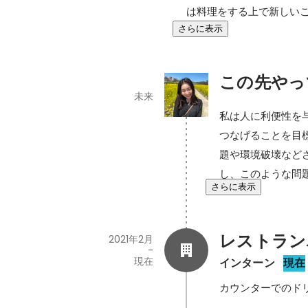
は料理をする上で新しい
さらに表示
この先やっ
未来
私は人に利便性を
つなげることを目
題や環境破壊など
し、このような問
さらに表示
レストラン
2021年2月
-
現在
インターン
現在
カウンターでのド