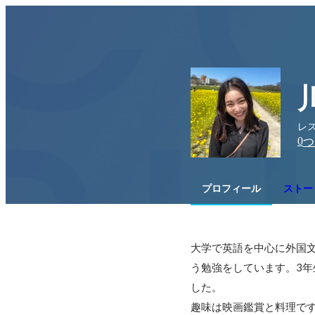
レ
0
つ
プロフィール
ストー
大学で英語を中心に外国
う勉強をしています。3
した。

趣味は映画鑑賞と料理で