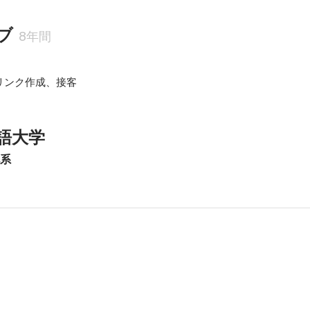
ブ
8年間
リンク作成、接客
語大学
化系