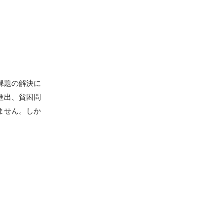
課題の解決に
進出、貧困問
ません。しか