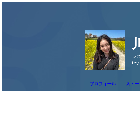
レ
0
つ
プロフィール
ストー