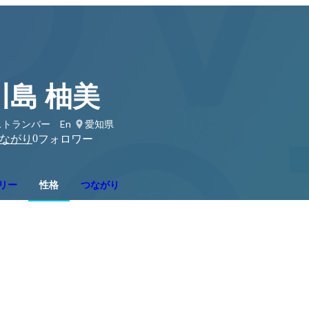
川島 柚美
ストランバー En
愛知県
0
ながり
フォロワー
リー
性格
つながり