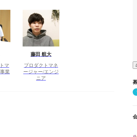
藤田 航大
トマ
プロダクトマネ
/事業
ージャー/エンジ
ニア