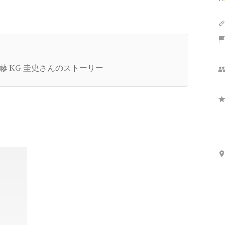
特別取材】コロナをチャンスに変えたplayground
表が語る、エンタメDX構想【前編】
藤 KG 圭史さんのストーリー