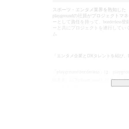
スポーツ・エンタメ業界を熟知した
playgroundの社員がプロジェクトマ
ーとして責任を持って、borderless
ーと共にプロジェクトを遂行してい
ム
「エンタメ企業とDXタレントを結び、D
「playground borderless」は
藤圭史、以下playground）が立ち
タメ業界の案件のマッチングサービス
ンタメが大好きなDX人材とマッチング
※DXタレントとはDXを推進するスキ