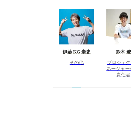
伊藤 KG 圭史
鈴木 遼
その他
プロジェク
ネージャー
責任者