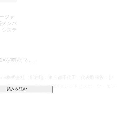
ネージャ
登録メンバ
くシステ
Xを実現する。」

、playground株式会社（所在地：東京都千代田、代表取締役：伊
上げた、複業・フリーランスのDXタレントとスポーツ・エン
続きを読む
です。DXに悩むエンタメ企業のニーズを取りまとめ、エ
し、課題を解消し、業界の復興を推進します。

ルを持つ、選抜されたエンタメ好きな人材
