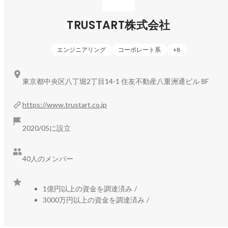
もの。

TRUSTART株式会社
例えば、相続が発生した場合、我々が不動産名義変更の情報
を取得し提供することで、各専門事業者が相続人に直接アプ
ローチしていただけるようになります。不動産会社は売却・
エンジニアリング
コーポレート系
+
8
賃貸・リフォーム・建て替え提案、司法書士や税理士なら家
族信託や二次相続対策、還付請求など、リサイクル・リユー
東京都中央区八丁堀2丁目14-1 住友不動産八重洲通ビル 8F
ス会社は遺品整理などで新たなビジネス機会につなげていく
ことができます。

https://www.trustart.co.jp
また、ご要望に応じて、マーケティング施策立案から実行ま
でサポートしています。その1つがDMやチラシ、LP制作など
2020/05に設立
のクリエイティブ支援です。お客様のリソースがなく、でき
ない部分をお任せいただいています。

40人のメンバー
https://www.trustart.co.jp/survey/
1億円以上の資金を調達済み
/
すべてオンラインで完結できる不動産調査サービスです。

3000万円以上の資金を調達済み
/
不動産取引業務は不動産調査の負荷が非常に高く、これまで
不動産調査には多くの時間とそれに伴う人件費が費やされて