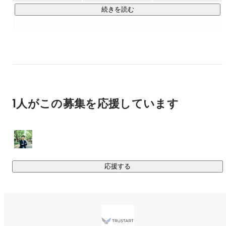
TRUSTARTは、不動産業界の非効率を解消するべく、従来の
続きを読む
商習慣に縛られないサービスを展開しています。

https://www.trustart.co.jp/data/
これまで不動産業界の中でしか活用されていなかった多種多
様な不動産情報をテクノロジーを使い大量に収集すること
で、新たなマーケティングソリューションを提供していま
1人がこの募集を応援しています
す。

毎月蓄積する日本全国約100万件の不動産登記情報*には、相
続や遺贈、売買などの異動情報が記載されており、多種多様
な活用方法があります。

R.E.DATAでは、このような不動産情報をビッグデータとして
収集し、不動産に関わる会社がマーケティングデータとして
応援する
活用できるようなサービスを提供してきました。

※不動産(土地および建物)の所有者や権利関係を確認できる公
の情報。

法務局に備え付けられており、請求すれば誰でも閲覧できる