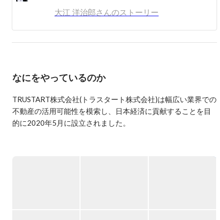
産テック領域の事業開発を行うTRUSTART株式会社を創
大江 洋治郎さんのストーリー
業し、代表取締役に就任。早稲田大学 大学院経営管理研
究科卒（MBA）。
なにをやっているのか
TRUSTART株式会社(トラスタート株式会社)は幅広い業界での
不動産の活用可能性を模索し、日本経済に貢献することを目
的に2020年5月に設立されました。

三菱UFJ信託銀行から「出向起業」としてスタートしたのち、
スピンアウトし一気に規模を拡大しています。

★経済産業省の出向起業スタートアップ補助金の第1号として
https://co-hr-innovation.jp/entrepreneur/trustart/
＊
