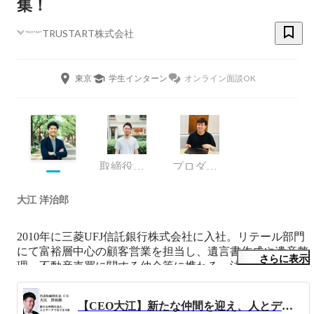
集！
TRUSTART株式会社
東京
学生インターン
オンライン面談OK
取締役 最高執行責任者
プロダクトオペレーション部・部長
大江 洋治郎
2010年に三菱UFJ信託銀行株式会社に入社。リテール部門
にて富裕層中心の顧客営業を担当し、遺言書作成や遺産整
さらに表示
理、不動産売買に関する仲介等に携わる。法人営業部門で
の法人向け融資等の営業を経て、2018年より本部企画部署
室にて、新規事業開発（ローン商品の組成や社内ビジネス
【CEO大江】新たな仲間を迎え、人とデータで全てを可能にする（TRUSTART）
アイデアコンテストの企画・運営）に従事。2020年に不動