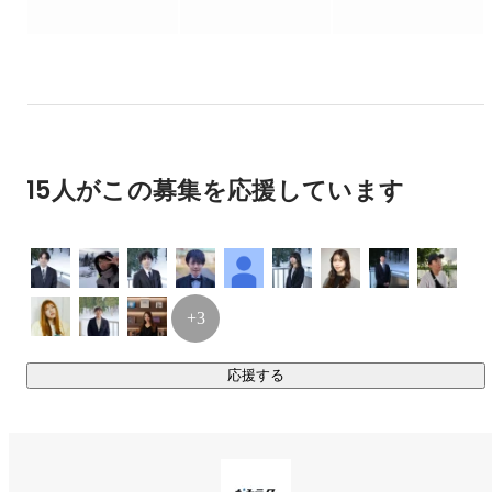
セールス、マーケティングを学び２年で独立し、フリーラ
授業設計支援を行い、サービス範囲を拡大しています。ま
ンスで広告代理店事業とマーケティングコンサルティング
た、小中学生向けのプログラミング教室を運営し、子どもた
事業を行う。

ちに学ぶ機会を創出しています。

が、現実は厳しく貧困を極め、昼は派遣で事務職をし、夜
は日雇いでピッキングをするなどと追い詰められることに
・「暮らす」領域

なる。

当社は、生活サービスの提供や産業基盤の構築が可能な複合
◇日の出

拠点・交通システムを整備し、生活環境の充実を図ります。
15人がこの募集を応援しています
一方で人脈は着実に構築しており、徐々に仕事を頂くよう
また、東成瀬村の脱炭素社会実現に向け、再生可能エネルギ
に。

ー導入や省エネルギー対策を推進します。

ただし、うまくいくことばかりではない。

出資を受け飲食店事業を開始するも、あえなく倒産の危機
・「集う」領域

に瀕し、アルバイトスタッフに給与が払えず支払いを待っ
地域資源を活かし、産業の創出や地域経済の持続的な発展に
てもらうため、ただひたすらに謝るという経験もする。

+3
首の皮一枚で生きていた。

寄与するため、中小企業や他自治体に対して自社の強みを活
かしたサービスを提供します。

その際、Webプロダクトの新規開発責任者を行うなどＩＴ
応援する
関連プロジェクトも複数携わる。

・「遊ぶ」領域

地域の観光資源を活用し、新たな観光コンテンツの開発や既
◇点と点がつながる

がむしゃらに動く中で銀河ソフトウェア㈱の代表取締役熊
存の観光資源のリブランディングを行います。

井氏に出会う。
