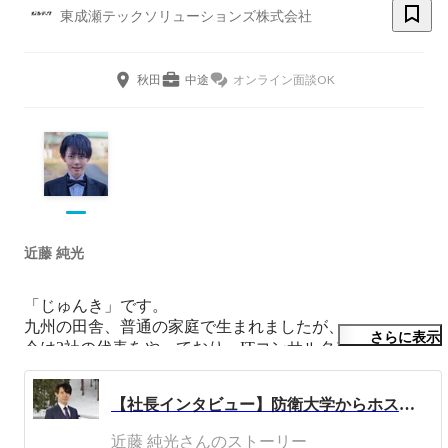
東成瀬テックソリューションズ株式会社
秋田
中途
オンライン面談OK
近藤 純光
「じゅんき」です。

九州の田舎、普通の家庭で生まれましたが、

さらに表示
今は2社の代表をやっており、ITコンサルタントとしても
キャリアがあります。

【社長インタビュー】防衛大学からホストにDJ！？怒涛の人生を歩んだ近藤社長が想い描く未来とは。
◇幼少期

近藤 純光さんのストーリー
北九州の小さな漁村に生まれ、漁師のじいちゃんとばあち