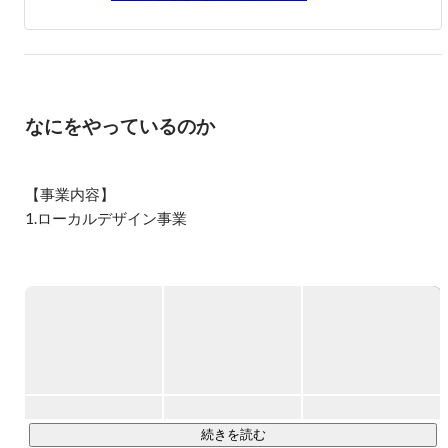
ゃんから、「おい、じゅんき！自営業は安定せんけ、サラ
リーマンになれ」と言われ続けた。

「そうなんだ～。サラリーマンになるぞ～。」と思ってい
たら、運送会社のサラリーマンの父は子供三人を大学に行
かせるのに苦労。母が私の学校への送り迎えをしてくれ
なにをやっているのか
て、その足でパートに出かけるのを見て「むしろサラリー
マンにはなったらダメか」と肌で感じた。受験戦争に勝ち
防衛大学校に入学するも将来像に期待できず２年目に中
退。

【事業内容】

1.ローカルデザイン事業

◇上京

現状を変えるために東京に行こうと思い、両親の援助で明
・「働く」領域

治大学に進学。

勉学やサークル活動の傍ら、歌舞伎町ホストやDJをやって
当社は、稲作技術の発展と地域農業の持続可能性向上を目指
みたり、イベント事業をやってみたりと精力的に動く中
し、東成瀬村にて稲作やしいたけ栽培の技術検証・開発を行
で、経営者になって稼ぎたいと強く思う。

っています。また、村産原料を活用し、秋田県で製造したス
キンケア商品を開発し、DtoC販売を展開しています。

◇土の味

とはいえ社会もビジネスも知らないので、まずWeb広告代
・「学ぶ」領域

理店に就職しようと思い、大学４年の時点からフルタイム
で働く。

当社は、近隣学校でのキャリア教育やプログラミング教育の
続きを読む