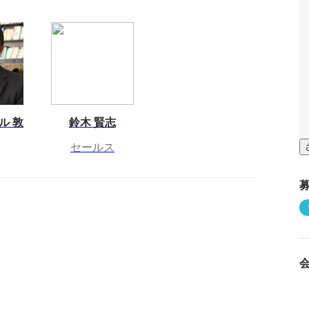
ル 敦
鈴木 賢志
セールス