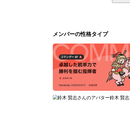
ブライダル事業はホテルやゲストハウス
演出や映像などの直接打ち合わせ、販
め、昨年からリブランディングでを行い（O
ント業務などを中心に新たなる展開を予
メンバーの性格タイプ
ケータリング事業は、マグロ解体ショー
鮪達人（まぐろのたつじん）

クライアント様には、ホテル、一流企
たイメージ調査でも、経営者が選ぶマグ
います。

※「マグロ解体ショー10社を対象にした
調査対象：全国の20代〜60代の経営者男女
鈴木 賢志
ゼネラルリサーチ社によるインターネット調
現時点での弊社のメイン事業となります
今年で１３年目の運営となりますが、