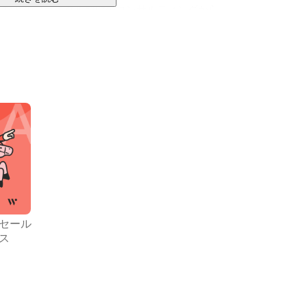
などのブライダル部門のコンサルティングから

売などを行っております。今までは専門性が高すぎた
nogoro Wedding）、挙式プロデュース、エージェ
定しています。

を日本全国、世界へ出張しています。

業・メーカー、イベント会社など多岐にわたります。ま
ロ解体ショーNo.1（※）など様々な評価をいただいて
サイト比較イメージ調査」

1036名

セール
ス
査（2019年7月17日〜18日）

。

マグロ解体ショーの存在も然り、パーティーや結婚披露