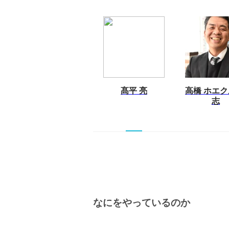
髙平 亮
高橋 ホエク
志
なにをやっているのか