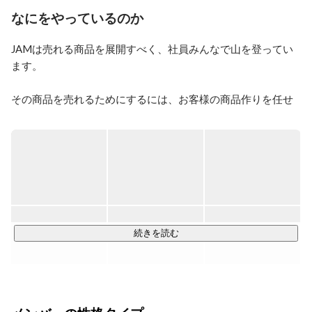
す。「自分の人生これからだ」と前向きに捉えて働いて
なにをやっているのか
いけるような環境がJAMにはあります。
JAMは売れる商品を展開すべく、社員みんなで山を登ってい
ます。

その商品を売れるためにするには、お客様の商品作りを任せ
ていただきノウハウを吸収すること。

JAMは現在、このチーム制受託開発を最優先事項として進行
してます。

ちなみに、冒頭で述べました「みんなで山を登っている」と
いうのは、

続きを読む
・それぞれが技術を習得するためにお互いが補い合っている

・その技術を習得する目的は「売れる商品作り」のためにあ
る

・売れる商品を世に展開して、全員が大きな対価を得る
