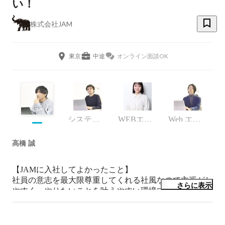
い！
株式会社JAM
東京
中途
オンライン面談OK
システム開発事業部 チーム長
WEBエンジニア
Web エンジニア
高橋 誠
【JAMに入社してよかったこと】

社員の意志を最大限尊重してくれる社風なので主張がし
さらに表示
やすく、やりたいことを叶えやすい環境です。会社とし
てのビジョンが明確なため「自分ができることは何
か？」という点もイメージしやすく、以前よりも当事者
意識と未来に対する希望をもって働くことができていま