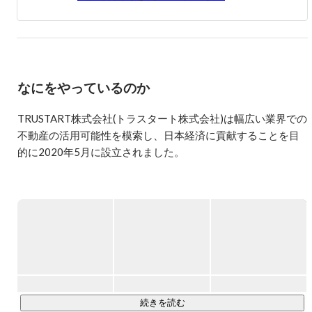
なにをやっているのか
TRUSTART株式会社(トラスタート株式会社)は幅広い業界での
不動産の活用可能性を模索し、日本経済に貢献することを目
的に2020年5月に設立されました。

三菱UFJ信託銀行から「出向起業」としてスタートしたのち、
スピンアウトし一気に規模を拡大しています。

★経済産業省の出向起業スタートアップ補助金の第1号として
https://co-hr-innovation.jp/entrepreneur/trustart/
＊

TRUSTARTは、不動産業界の非効率を解消するべく、従来の
続きを読む