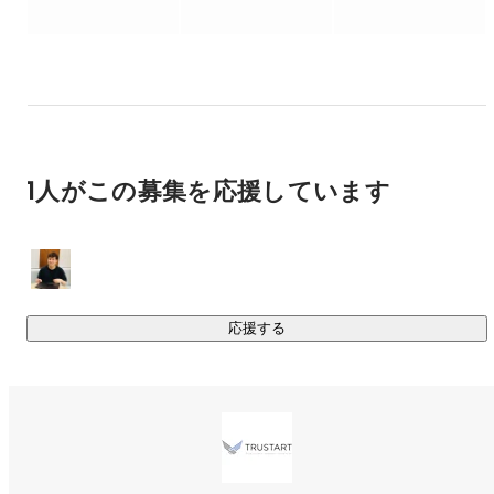
商習慣に縛られないサービスを展開しています。

https://www.trustart.co.jp/data/
これまで不動産業界の中でしか活用されていなかった多種多
様な不動産情報をテクノロジーを使い大量に収集すること
で、新たなマーケティングソリューションを提供していま
1人がこの募集を応援しています
す。

毎月蓄積する日本全国約100万件の不動産登記情報*には、相
続や遺贈、売買などの異動情報が記載されており、多種多様
な活用方法があります。

R.E.DATAでは、このような不動産情報をビッグデータとして
収集し、不動産に関わる会社がマーケティングデータとして
応援する
活用できるようなサービスを提供してきました。

※不動産(土地および建物)の所有者や権利関係を確認できる公
の情報。

法務局に備え付けられており、請求すれば誰でも閲覧できる
もの。
