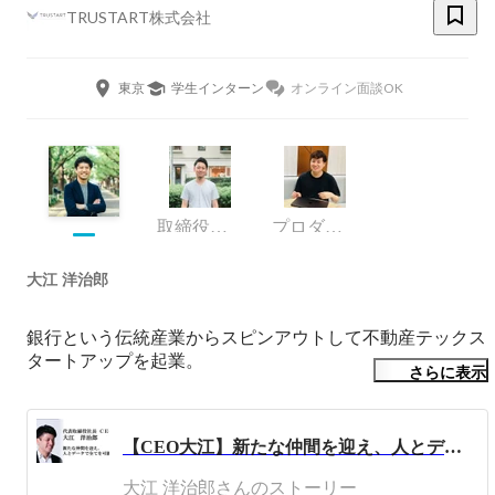
TRUSTART株式会社
東京
学生インターン
オンライン面談OK
取締役 最高執行責任者
プロダクトオペレーション部・部長
大江 洋治郎
銀行という伝統産業からスピンアウトして不動産テックス
タートアップを起業。

さらに表示
人とデータのチカラで衣食住の「住」という巨大かつアナ
ログな不動産業界の生産性向上を図り、住まいにかかわる
【CEO大江】新たな仲間を迎え、人とデータで全てを可能にする（TRUSTART）
大江 洋治郎さんのストーリー