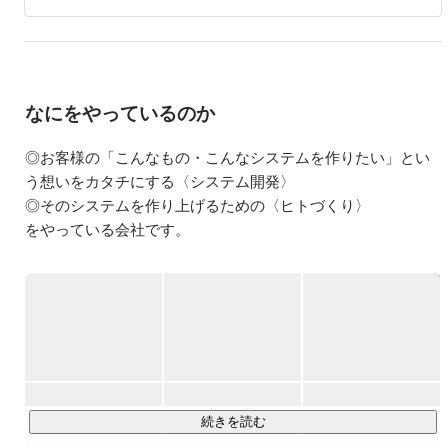
なにをやっているのか
◎お客様の「こんなもの・こんなシステムを作りたい」とい
う想いをカタチにする〈システム開発〉

◎そのシステムを作り上げるための〈ヒトづくり〉

をやっている会社です。

〈システム開発〉

・スマホアプリを軸としたシステム開発

・ロボットや自動車など将来ITと関わるであろう分野の研
究、開発

・ラボ型開発による企業の研究開発のためのエンジニアの派
遣

続きを読む
などを中心として、お客様のニーズに合わせ様々な分野での