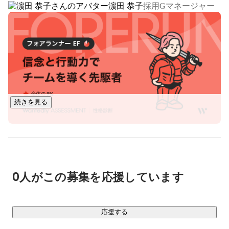
濵田 恭子
採用Gマネージャー
み）を可視化、分析、課題特定、改善立案、対策までをワン
ストップで行い、生産性向上と離職防止につなげられます。

■採用適性検査「テキカク」：
https://tekikaku.lafool.jp/
企業の組織文化とのマッチ度から、採用候補者の定着率・活
躍度がわかる適性検査ツールです。採用ミスマッチや早期離
職、低パフォーマンスを防ぎ、目指す組織に "必要な人材" か
を可視化し、組織力向上に貢献するサービスです。企業で働
続きを見る
く社員と採用候補者の双方が、ウェルビーイングに働けるか
のマッチ度を算出し、人材不足、早期離職の課題を解決し、
人的資本経営の実現を支援します。

■組織・人材コンサルティング

データからみえた課題を基に、サーベイの活用をはじめ、人
0人がこの募集を応援しています
事戦略・制度・評価の設計、キャリア・教育体制の構築な
ど、設計から運用までを伴走型でご支援します。

応援する
【研究機関】
