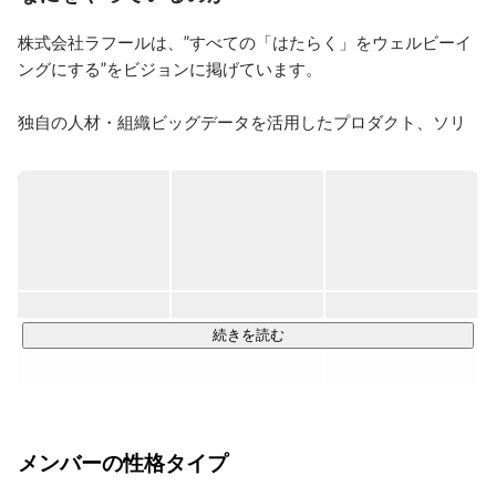
株式会社ラフールは、”すべての「はたらく」をウェルビーイ
ングにする”をビジョンに掲げています。

独自の人材・組織ビッグデータを活用したプロダクト、ソリ
ューションにより、

日本の労働市場における課題、企業における組織課題を解消
し、

人的資本とウェルビーイング経営の最前線で、企業価値と
「はたらく」価値向上の両立を目指しています。

【事業内容】

続きを読む
■組織改善ツール「ラフールサーベイ」：
https://survey.lafool.jp/
ラフールサーベイは、組織と働く個人の可視化と行動変容を
促し、人的資本・ウェルビーイング経営を実現する組織改善
メンバーの性格タイプ
サーベイです。導入企業は2.000社を超え、定期的に社員にサ
ーベイを実施し、組織の課題、非財務情報（ESGへの取り組