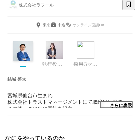
株式会社ラフール
東京
中途
オンライン面談OK
執行役員 プロダクトマーケティング事業部 部長
採用Gマネージャー
結城 啓太
宮城県仙台市生まれ

株式会社トラストマネージメントにて取締役に就任。

さらに表示
その後、2011年に同社を設立。

組織と人材のビッグデータによる分析力で企業の強みを
伸ばし、

人的資本／ウェルビーイング経営支援を行う。
なにをやっているのか