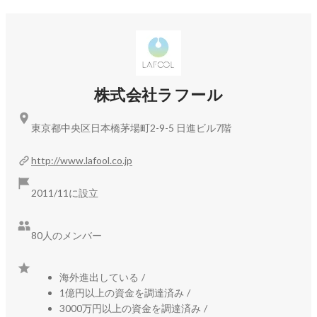
■ 「LAFOOL lab.」：
https://lafool-lab.jp/
「LAFOOL lab.」は、日本における人的資本／ウェルビーイン
グ経営をデータで推進する研究機関です。

「ラフールサーベイ」、「テキカク」を通じて蓄積された、
累計2,000社、回答社員数35万人、回答データ数1億5,000万
にも及ぶ大規模なデータを研究し、新たなプロダクトやソリ
株式会社ラフール
ューション開発を目指しています。

東京都中央区日本橋茅場町2-9-5 日進ビル7階
また、組織・人材に関する最新の研究成果や実践的なアプロ
ーチなど、笑顔と成長が共存する職場づくり、社会全体のウ
http://www.lafool.co.jp
ェルビーング向上に貢献できるような情報を発信していま
す。
2011/11に設立
80人のメンバー
海外進出している
/
1億円以上の資金を調達済み
/
3000万円以上の資金を調達済み
/