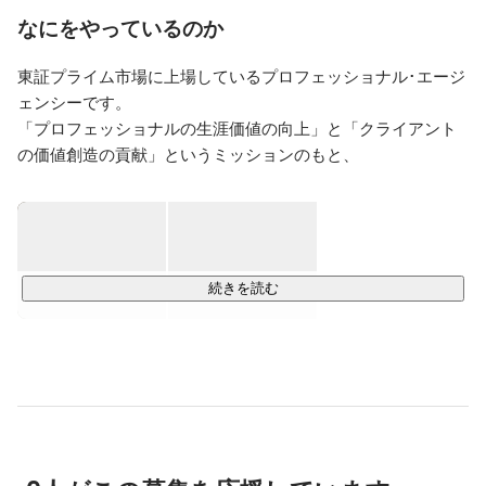
ます。

なにをやっているのか
Web・ゲーム領域については自社内に制作チームも保持
しており、東京本社同様にTV・映像・Web・ゲーム・
東証プライム市場に上場しているプロフェッショナル･エージ
広告という業界を事業領域としております。

ェンシーです。

独自運営を行っていますので、運営体制はまさにプチ★
「プロフェッショナルの生涯価値の向上」と「クライアント
クリーク・アンド・リバー社。

の価値創造の貢献」というミッションのもと、

是非、クリエイティブ職、エージェント職共に採用を行
クリエイターをはじめとするプロフェッショナルの方々にさ
っておりますので、ご興味ございましたらお気軽にお問
まざまな働き方をご提案しています。

い合わせくださいませ。

皆様との出会いを楽しみにしております♪
映像、ゲーム、Web、広告・出版、作家など、クリエイティ
ブ領域を中心に、プロデュース（開発・請負）、エージェン
続きを読む
シー（紹介・派遣）、ライツマネジメント（知的財産の企画
開発・流通）の3つを柱に事業を展開しています。

設立以来30年以上にわたり、“プロフェッショナルのため
に”という想いは揺らぐことなく、

私たちクリーク･アンド･リバー社の理念として在り続けてい
ます。