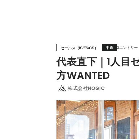
中途
3エントリー
セールス（IS/FS/CS）
代表直下｜1人目
方WANTED
株式会社NOGIC