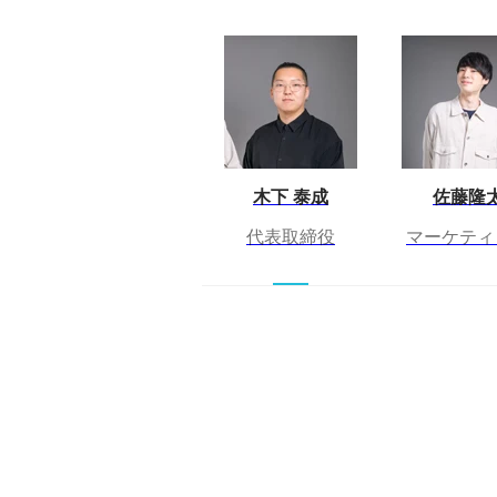
木下 泰成
佐藤隆
代表取締役
マーケティ