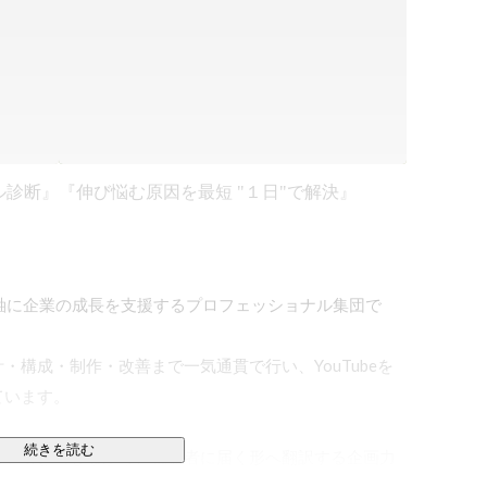
ル診断』
『伸び悩む原因を最短 "１日"で解決』
ングを軸に企業の成長を支援するプロフェッショナル集団で
構成・制作・改善まで一気通貫で行い、YouTubeを
います。

続きを読む
力を引き出しながら、視聴者に届く形へ翻訳する企画力
けでなく、伸び悩んでいるチャンネルの立て直しや再成