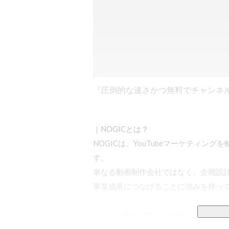
『圧倒的な速さかつ無料でチャンネ
｜NOGICとは？

NOGICは、YouTubeマーケティ
す。

単なる動画制作会社ではなく、企画設計・
事業成果につなげることに強みを持って
特に、企業やブランドが持つ本来の魅
に定評があり、チャンネル立ち上げだ