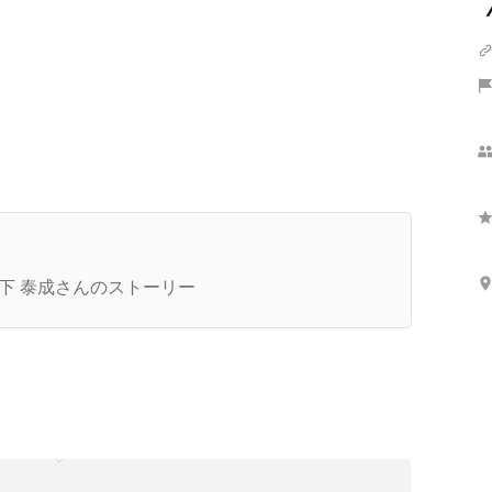
さらに表示
業家を目指す方必見。急成長ベンチャーの代表が
る、事業成長させるために必要な2つのポイント
下 泰成さんのストーリー
長期インターンの選び方とは。