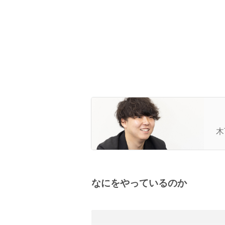
起
語
木
と
なにをやっているのか