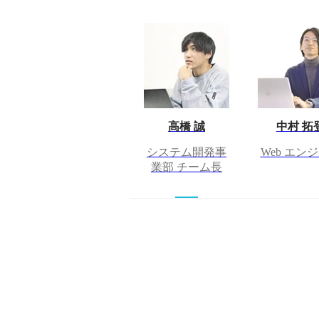
高橋 誠
中村 拓
システム開発事
Web エン
業部 チーム長