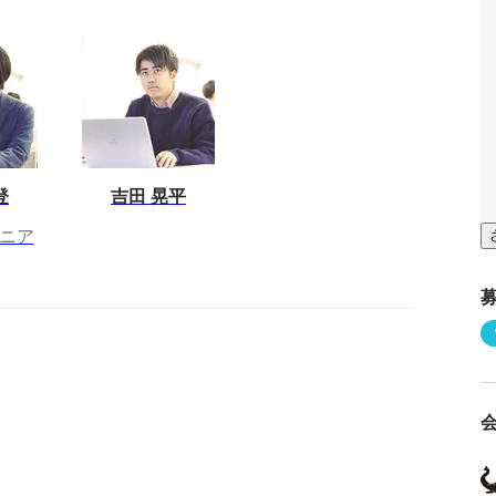
登
吉田 晃平
ジニア