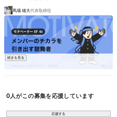
「学ぶ」だけでなく「実務で通用する」ことをゴールにして
■職務経歴

馬場 雄大
代表取締役
います。

（20歳~22歳）

大手旅行会社にて営業事務として従事

▶ 想定プロジェクト多数

（22歳~）

・大手企業のブランドサイトなどのWeb制作

都内のITベンチャー企業へ入社。

・ソーシャルゲームなどのアプリ開発

職種：営業/人事/教育/広報/javaエンジニア

・ECサイトの構築・運用

・メディアサービスの開発・グロース

◉アウトバウンド：コールセンター

・企業向け業務システムの開発 など

👉企業向け電気料金提案の架電営業

続きを見る
◉エンジニア：javaエンジニア 

幅広い開発領域の中で、段階的に経験を積んでいきます。

👉大手保険会社の顧客管理システム開発

👉ウォーターサーバー会社のHP作成

▍プログラミング研修内容

◉広報：WEBマーケティング/WEBデザイン/WEBライテ
バックエンド：Java（Spring Boot）、Python

ィング

👉自社紙面社内報担当/WEB社内報担当/SNS運用担当

0人がこの募集を応援しています
どちらも、現場で使われている技術をベースに、

◉人事部

実務を想定した開発トレーニングを行います。

👉中途・新卒採用　人材教育　
応援する