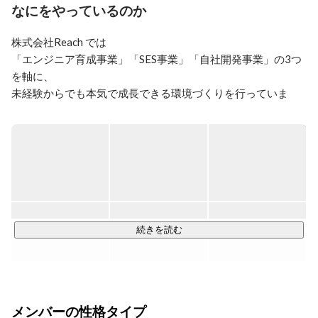
IT業界で人事領域として、人材採用や100名以上のマネ
なにをやっているのか
ジメントに関わらせていただいておりました。

私の強みとして、エンジニア経験、デザイン経験、ライ
株式会社Reach では

ティング経験があることで事実ベースでそれぞれの社員
「エンジニア育成事業」「SES事業」「自社開発事業」の3つ
にあったキャリアの築き方やアドバイスを強みとしてお
ります！

を軸に、

未経験からでも本気で成長できる環境づくりを行っていま
■名前：YUDAI

す。

■出身：埼玉

■趣味：フットサル/サーフィン

私たちはここを、ただスキルを身につける場所ではなく

■沿革（20歳~現在）

エンジニアとしての“土台”と“自信”を最速で築く場所だと考え
高校時代、サッカー留学に行かせてもらい、海外の価値
観の違いに触れた。

ています。

旅行業界に興味が湧き、旅行業界に挑戦。

★入社後の流れ

コロナウイルスの影響を受け、旅行業界の将来性や自身
入社後は研修からスタート。

続きを読む
のキャリアを考えた時に個人で戦える人材を目指さない
実務に直結する知識や、独学では身につきにくい実践ノウハ
とこの世の中で生き残ることはできないと感じ、

ウを習得します。

都内ITベンチャー企業へ入社し営業/人事/教育/広報/エン
ジニアと幅広く2年半経験。

自身のスキルアップと理想の人生を実現するため、
研修修了後は、あなたのレベルや志向に合わせてプロジェク
2023/10月〜株式会社Reachへジョイン。

メンバーの性格タイプ
トへ参画。
