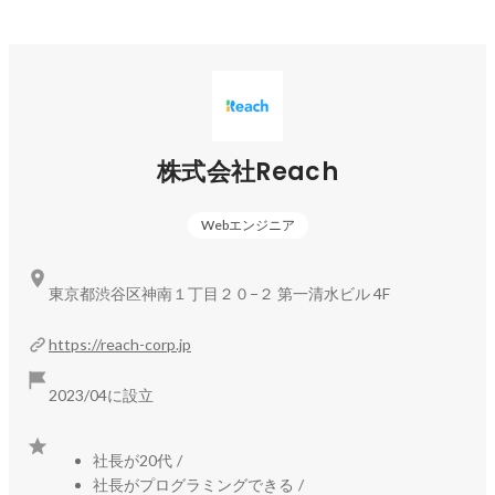
単なる座学ではなく、

「なぜその設計にするのか」「現場ではどう考えるか」まで
踏み込んで学びます。

▍研修体制

現役エンジニアのメンターが複数名体制で専任サポート。

・個別メンタリング

株式会社Reach
・コードレビューの繰り返し

・フェーズごとのフィードバック

Webエンジニア
大人数の講義形式ではなく、

東京都渋谷区神南１丁目２０−２ 第一清水ビル 4F
一人ひとりに伴走するスタイルなので、質問しづらい雰囲気
はありません。

https://reach-corp.jp
「プロジェクトに入れるレベル」になるまで、徹底的に支援
2023/04に設立
します。

こんな方を歓迎します

・独学での学習に限界を感じている

社長が20代
/
・未経験からエンジニアとして本気で成長したい

社長がプログラミングできる
/