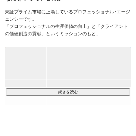
Web・ゲーム領域については自社内に制作チームも保持
しており、東京本社同様にTV・映像・Web・ゲーム・
東証プライム市場に上場しているプロフェッショナル･エージ
広告という業界を事業領域としております。

ェンシーです。

独自運営を行っていますので、運営体制はまさにプチ★
「プロフェッショナルの生涯価値の向上」と「クライアント
クリーク・アンド・リバー社。

の価値創造の貢献」というミッションのもと、

是非、クリエイティブ職、エージェント職共に採用を行
クリエイターをはじめとするプロフェッショナルの方々にさ
っておりますので、ご興味ございましたらお気軽にお問
まざまな働き方をご提案しています。

い合わせくださいませ。

皆様との出会いを楽しみにしております♪
映像、ゲーム、Web、広告・出版、作家など、クリエイティ
ブ領域を中心に、プロデュース（開発・請負）、エージェン
シー（紹介・派遣）、ライツマネジメント（知的財産の企画
開発・流通）の3つを柱に事業を展開しています。

設立以来30年以上にわたり、“プロフェッショナルのため
続きを読む
に”という想いは揺らぐことなく、

私たちクリーク･アンド･リバー社の理念として在り続けてい
ます。