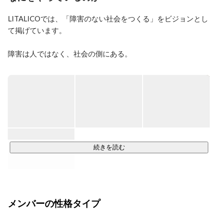
のままでオトナになれる社会」を目指して活動。小学校
～大学・教育委員会などへの出張授業、イベントの開催
LITALICOでは、「障害のない社会をつくる」をビジョンとし
などを行った。

て掲げています。

認定NPO法人ReBit：https://rebitlgbt.org/
障害は人ではなく、社会の側にある。

社会にある障害をなくしていくことを通して多様な人が

幸せになれる、「人」が中心の社会をつくる。

そう考え、教育・障害福祉領域を中心に、多様な人たちの自
分らしい「学び、働き、暮らし」を実現できる世界に向けて
事業を展開しています。

＜お子さまの成長を総合的にサポート＞

お子さまに関する不安やお悩みの解消からお子さまの可能性
続きを読む
を拡げる支援までをおこない

お子さまの成長を支えます。

・LITALICOジュニア（ソーシャルスキル＆学習教室）

メンバーの性格タイプ
・LITALICOワンダー（IT×ものづくり教室）

・LITALICOライフ　（ライフプランサポート）
