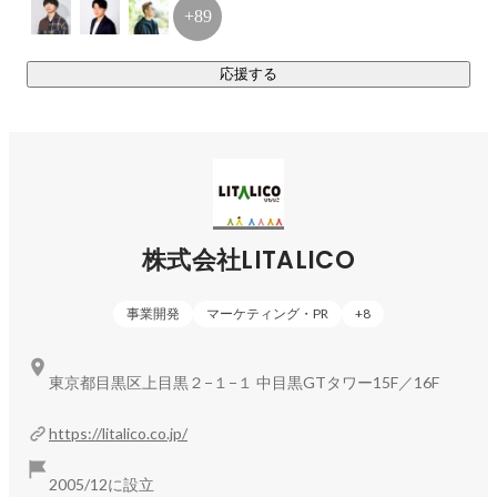
サービス）

+89
・LITALICO発達ナビ・LITALICO仕事ナビ等の福祉・介護施
応援する
設向けサービス

（集客支援、業務効率化、運営支援ソフト、請求ソフト、研
修支援サービス、ファクタリングサービス、解説・運営サポ
ート　等）
株式会社LITALICO
事業開発
マーケティング・PR
+
8
東京都目黒区上目黒２−１−１ 中目黒GTタワー15F／16F
https://litalico.co.jp/
2005/12に設立