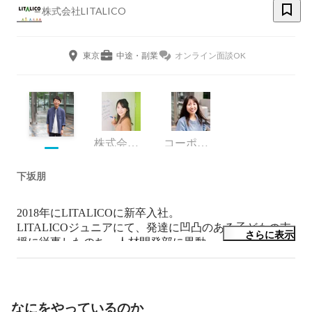
株式会社LITALICO
東京
中途・副業
オンライン面談OK
株式会社LITALICO/人材採用部
コーポレート・スタッフ
下坂朋
2018年にLITALICOに新卒入社。

LITALICOジュニアにて、発達に凹凸のある子どもの支
さらに表示
援に従事したのち、人材開発部に異動。

LITALICOジュニアとLITALICOワークスの採用をメイ
ンに担当。

学生時代は、認定NPO法人ReBitにて、「LGBTもあり
なにをやっているのか