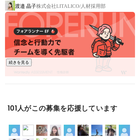
渡邉 晶子
株式会社LITALICO/人材採用部
・LITALICO発達ナビ（発達障害ポータルサイト）

＜障害のある方の働くをサポート＞

就職を目指す障害者の就労支援・雇用支援を行う事業所や

メディアサービスの運営を通して、障害のある方の働くを支
えます。

・LITALICOワークス（就労支援サービス）

続きを見る
・LITALICO仕事ナビ（障害のある方の就職情報サイト）

＜福祉施設・学校の運営業務や支援業務をサポート＞

業務を効率化するためのプロダクトや、事業所運営からのナ
レッジをもとにした研修・教材などを通して、福祉施設運営
の法人の皆さまや特別支援教育に携わる先生方の業務を支援
101人がこの募集を応援しています
します。

・LITALICOキャリア（障害福祉で働く人の転職サービス）

・LITALICO教育ソフト（特別支援教育に携わる教員向け支援