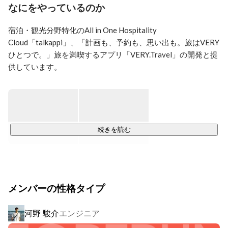
海外旅行（一人でのモロッコ旅行が印象に残っていま
なにをやっているのか
宿泊・観光分野特化のAll in One Hospitality 
Cloud「talkappi」、「計画も、予約も、思い出も。旅はVERY
ひとつで。」旅を満喫するアプリ「VERY.Travel」の開発と提
供しています。

観光SaaSサービス「talkappi」は全国の代表的なホテル・旅館
をはじめ、北海道、沖縄県、奈良市、草津温泉など主な自治
体・地域DMOなど1,500ヶ所以上に導入されています。

サービスのHPはこちらです　→　
https://talkappi.com
続きを読む
また、観光経済圏を構築する新しいサービス「VERY.Travel」
も開始し、急成長しています。

メンバーの性格タイプ
2025年6月にシリーズBの資金調達を完了しており、上場に向
けて事業展開を加速しています。

河野 駿介
エンジニア
急成長の段階ですので、売上の拡大、組織の構築、新製品と