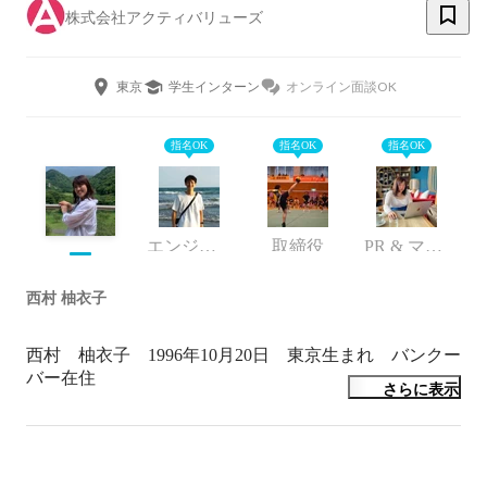
株式会社アクティバリューズ
東京
学生インターン
オンライン面談OK
指名OK
指名OK
指名OK
エンジニア
取締役
PR & マーケティング
西村 柚衣子
西村　柚衣子　1996年10月20日　東京生まれ　バンクー
バー在住

さらに表示
【趣味】

ゴルフ（コロナ禍で、人と繋がるきっかけ作りとして始
めました。）
