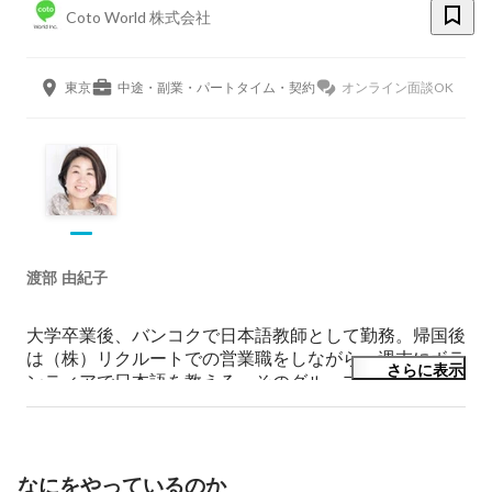
Coto World 株式会社
東京
中途・副業・パートタイム・契約
オンライン面談OK
渡部 由紀子
大学卒業後、バンコクで日本語教師として勤務。帰国後
は（株）リクルートでの営業職をしながら、週末にボラ
さらに表示
ンティアで日本語を教える。そのグループの仲間と 
2000 年に現在の Coto Language Academy の前身となる 
Iidabasi Lanuage School を設立。

2012 年に株式会社 Be Unique として法人化。現在代表
なにをやっているのか