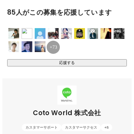
Coto Language Academy

85人がこの募集を応援しています
飯田橋校　東京都千代田区飯田橋4-9-4 飯田橋ビル3F

麻布校　　東京都港区麻布十番2-11-5 麻布新和ビル3F

横浜校　　横浜市神奈川区鶴屋町2-24-1 谷川ビル8F　

渋谷校　　東京都渋谷区道玄坂2-23-12 フォンティスビル5F 

新宿校　　東京都新宿区西新宿1-20-3西新宿髙木ビル5F

+73
オンライン校　
https://online.cotoacademy.com/
留学支援サービス 
https://studyinjapan.org/
応援する
校舎の様子を動画で紹介　
https://youtu.be/DMFKJ-ZUuDU
https://cotoacademy.com
https://www.facebook.com/cotoacademy/
https://cotoacademy.com
Coto World 株式会社
◎外国人人材事業『Coto Work』

カスタマーサポート
カスタマーサクセス
+
8
在住外国人向け採用体験プログラム&キャリアサポート
