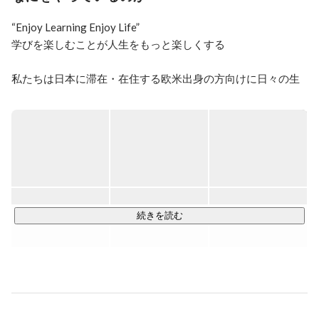
を務める。2016 年より日本で働きたい海外にバッググ
ラウンドをもつ人材と、グローバル化を目指す日本企業
“Enjoy Learning Enjoy Life”

の発展に貢献すべく人材事業 Coto Work を始める。
学びを楽しむことが人生をもっと楽しくする

私たちは日本に滞在・在住する欧米出身の方向けに日々の生
活や仕事にすぐに役立つ、会話力アップに重点をおいた少人
数またはプライベートでの日本語レッスンを提供していま
す。

仕事や生活にすぐに役立つ日本語を楽しく教えるをモットー
にたくさんのオリジナル教材の開発や文化体験などもアクテ
ィビティなども随時行っています

続きを読む
グローバルIT人材事業では日本トップクラスの企業への海外
にバックグラウンドを持つ優秀エンジニアの紹介をしていま
す。

◎語学事業：在住外国人向け日本語スクール
