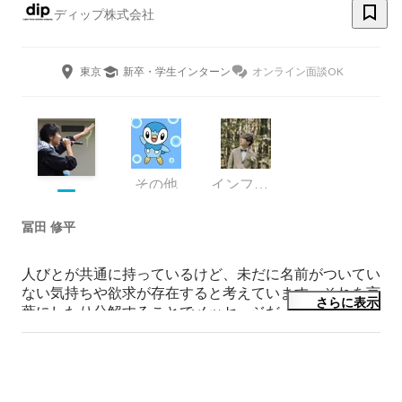
ディップ株式会社
東京
新卒・学生インターン
オンライン面談OK
その他
インフラエンジニア
冨田 修平
人びとが共通に持っているけど、未だに名前がついてい
ない気持ちや欲求が存在すると考えています。それを言
さらに表示
葉にしたり分解することでメッセージだったりプロダク
続きを読む
トに落とし込むことを夢見る一橋大学の3年生です。

大学では社会心理学を専攻しており、最近は社会的ネッ
トワークが一般的信頼に与える影響について少し研究を