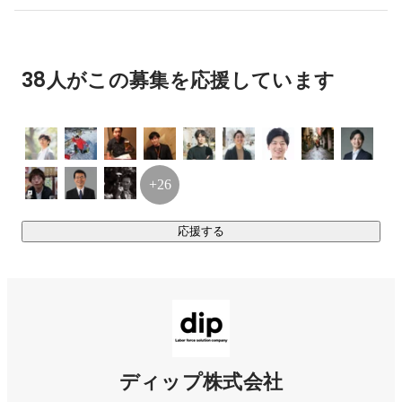
しています。卒論はまだ決まっていません。

現在はディップ株式会社にてアルバイトをしています。

データを計量的に分析することで事業開発や業務改善に
役立てることを試みています。
38人がこの募集を応援しています
+26
応援する
ディップ株式会社