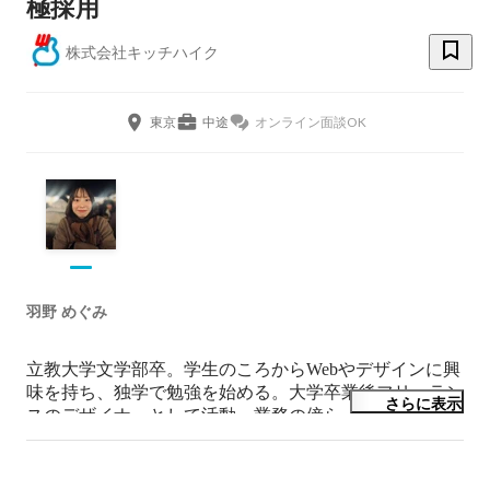
極採用
株式会社キッチハイク
東京
中途
オンライン面談OK
羽野 めぐみ
立教大学文学部卒。学生のころからWebやデザインに興
味を持ち、独学で勉強を始める。大学卒業後フリーラン
さらに表示
スのデザイナーとして活動。業務の傍ら、GitHub上にオ
ープンソースのプロダクトを公開したり、イベントでの
登壇も行った。 共著書に『小さなお店＆会社の 
WordPress超入門　―初めてでも安心！思いどおりのホ