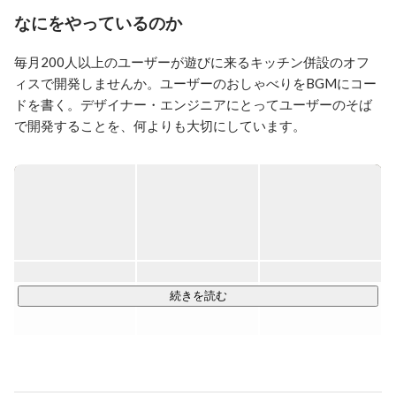
ームページを作ろう！』(技術評論社、2016年)、 『現場
なにをやっているのか
のプロが教える WEBデザイン 新・スタンダードテクニ
ック37』(エムディエヌコーポレーション、2015年) があ
毎月200人以上のユーザーが遊びに来るキッチン併設のオフ
る。2017年4月から KitchHike にデザイナーとして正式
ィスで開発しませんか。ユーザーのおしゃべりをBGMにコー
に参画。
ドを書く。デザイナー・エンジニアにとってユーザーのそば
で開発することを、何よりも大切にしています。 

【2017年10月にMistletoe, メルカリなどから総額2億円の資
金調達を完了しました】

KitchHikeは、博報堂メディアパートナーズ出身の山本雅也
と、野村総合研究所出身の藤崎祥見が創業した、“食でつなが
る暮らしをつくる"コミュニティサービスです。

続きを読む
イメージしてください。 

自分たちの創ったサービスが、 毎日この世界のどこかで誰か
が使っていて、その人楽しませている。 

KitchHikeは2013年に始まって、いまでは毎日誰かが使ってい