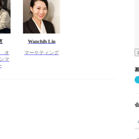
恵
Wanchih Liu
 オ
マーケティング
ンマ
ー
さらに表示