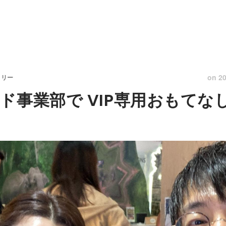
on
20
トリー
ド事業部で VIP専用おもてな