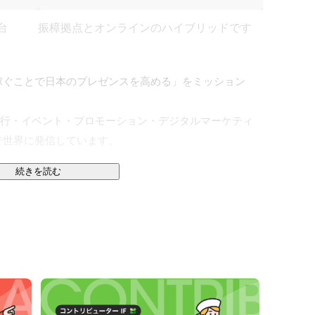
台
振樟拠点とオンラインのハイブリッドです
稼ぐことで日本のプレゼンスを高める」をミッション
旅行・イベント・プロモーション・デジタルマーケティ
世界に発信しています。

続きを読む
バイに拠点を設け、中東GCC諸国の富裕層（ビジネス
）や日本ファンとの連携を強化。「インバウンド旅行事
業」の三つの事業を展開しています。
