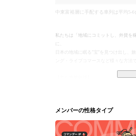
中東富裕層に手配する車列は平均5-6
私たちは「地域にコミットし、外貨を
に、

日本の地域に眠る“宝”を見つけ出し、
ング・ライブコマースなど様々な方法で
【主な事業領域】

▍中東市場向けサービス

中東の貿易・金融・観光のハブであるド
オーナーや投資家、ハイクラス旅行層
メンバーの性格タイプ
業」「商品流通事業」「中東進出支援事
▍旅行サービス
