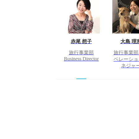
赤尾 想子
大島 理
旅行事業部
旅行事業部
Business Director
ペレーショ
ネジャ