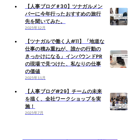
【人事ブログ＃30】ツナガルメン
バーに今年行ったおすすめの旅行
先を聞いてみた。
2025年12月
【ツナガルで働く人#11】「地道な
仕事の積み重ねが、誰かの行動の
きっかけになる」インバウンドPR
の現場で見つけた、私なりの仕事
の価値
2025年11月
【人事ブログ#29】チームの未来
を描く、全社ワークショップを実
施！
2025年7月