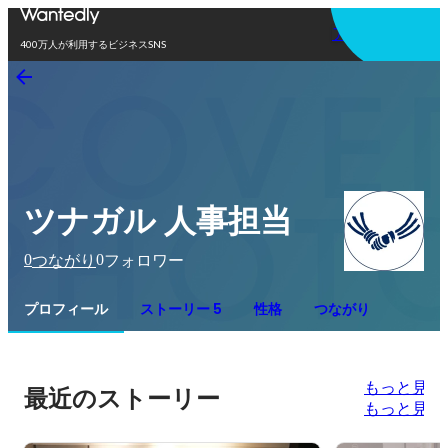
アプリを使う
400万人が利用するビジネスSNS
ツナガル 人事担当
0
0
つながり
フォロワー
プロフィール
ストーリー 5
性格
つながり
もっと見る
最近のストーリー
もっと見る