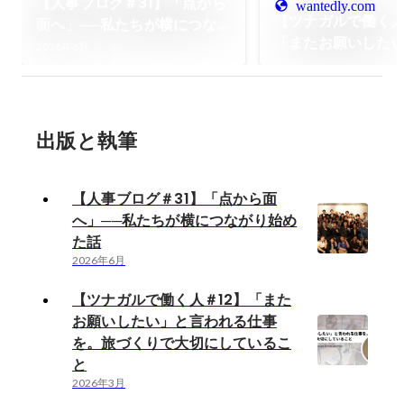
【人事ブログ＃31】「点から
wantedly.com
【ツナガルで働く人
面へ」──私たちが横につな
「またお願いした
がり始めた話
2026年6月
れる仕事を。旅づ
にしていること
出版と執筆
【人事ブログ＃31】「点から面
へ」──私たちが横につながり始め
た話
2026年6月
【ツナガルで働く人＃12】「また
お願いしたい」と言われる仕事
を。旅づくりで大切にしているこ
と
2026年3月