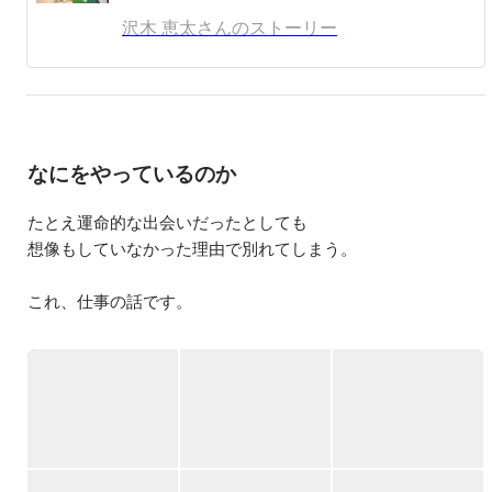
スタイルを豊かにする」をミッションに、2014年3月に
沢木 恵太さんのストーリー
は、ぷち社食サービス「オフィスおかん」をリリースし、
多数のメディアで紹介されるなど注目を集めている。
なにをやっているのか
たとえ運命的な出会いだったとしても

想像もしていなかった理由で別れてしまう。

これ、仕事の話です。

せっかく素晴らしい人材と企業が出会っても、自身の健康状
態、家庭との両立、同僚との関係、職場環境などを理由に、
働き続けることを諦めてしまう「望まない離職」が今の日本
社会にあります。

私たちは、「望まない離職を生まない組織づくりを支援す
る」ことで、人材不足が深刻である日本における企業課題と