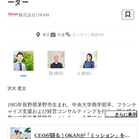
ーター
株式会社OKAN
東京
中途
オンライン面談OK
取締役
人材組織開発室/採用
沢木 恵太
1985年長野県茅野市生まれ、中央大学商学部卒。フランチ
ャイズ支援および経営コンサルティングを行う一部上場企
さらに表示
業にて新規事業開発、ベンチャー企業でゲームプロデュー
サー兼事業責任者を経て、EdTech領域のスタートアップに
初期メンバーとして参画。その後、2012年12月に株式会社
CEOが語る｜OKANが「ミッション」を重視する理由
おかん(当時CHISAN)を設立し現職。「働くヒトのライフ