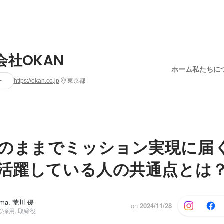
会社OKAN
ホーム
私たちに
ー
https://okan.co.jp
東京都
のままでミッション実現に届
で活躍している人の共通点とは
ama, 荒川 優
on
2024/11/28
/採用, 取締役