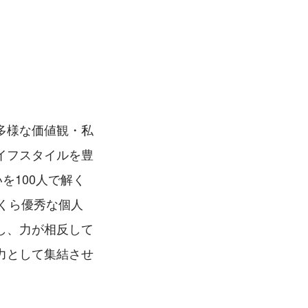
多様な価値観・私
イフスタイルを豊
を100人で解く
いくら優秀な個人
し、力が相反して
力として集結させ