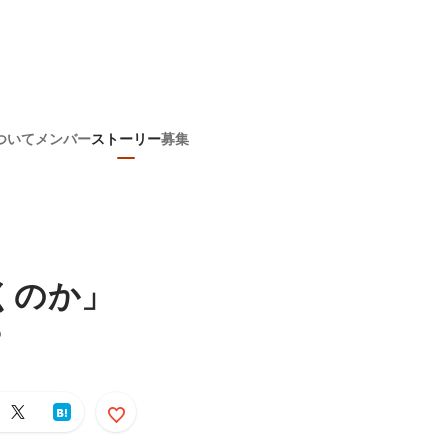
ついて
メンバー
ストーリー
募集
くのか」
？