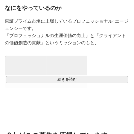
なにをやっているのか
東証プライム市場に上場しているプロフェッショナル･エージ
ェンシーです。

「プロフェッショナルの生涯価値の向上」と「クライアント
の価値創造の貢献」というミッションのもと、

クリエイターをはじめとするプロフェッショナルの方々にさ
まざまな働き方をご提案しています。

映像、ゲーム、Web、広告・出版、作家など、クリエイティ
ブ領域を中心に、プロデュース（開発・請負）、エージェン
続きを読む
シー（紹介・派遣）、ライツマネジメント（知的財産の企画
開発・流通）の3つを柱に事業を展開しています。

設立以来30年以上にわたり、“プロフェッショナルのため
に”という想いは揺らぐことなく、

私たちクリーク･アンド･リバー社の理念として在り続けてい
ます。