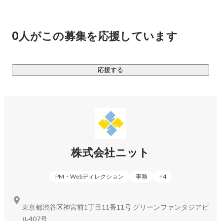
800以上のクライアントと取引があります。

HELP YOU所属メンバーは、600名以上！ 

0人がこの募集を応援しています
様々なバックグラウンドを持つメンバーが、日本全国、海外
35カ国から

完全オンラインで業務を遂行しています。

応援する
■くらしと仕事（「未来を自分で選択する人」を応援するメデ
ィア）⇒
https://kurashigoto.me/
①働き方・生き方

⇒場所や時間にとらわれない自由な働き方・生き方、

そのノウハウや、実践している人々の声をご紹介します。

②家族と仕事

株式会社ニット
⇒仕事と家庭をどう両立していくか、

その多種多様なノウハウを掲載しています。

PM・Webディレクション
事務
+
4
③会社・チーム

⇒組織の在り方がどう変わろうとしているのか、

さまざまな取り組み事例から考えていきます。

東京都渋谷区神宮前1丁目11番11号 グリーンファンタジアビ
④学び

ル407号