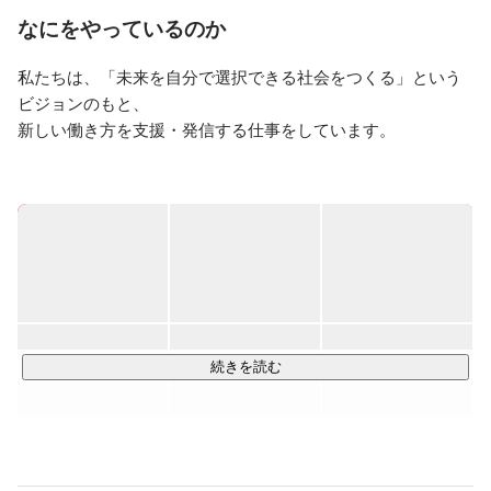
問を持ち、HELP YOUを立ち上げる。
なにをやっているのか
私たちは、「未来を自分で選択できる社会をつくる」という
ビジョンのもと、 

新しい働き方を支援・発信する仕事をしています。

■ビジョンムービー

⇒
https://youtu.be/nGyndyGle7s
■ HELP YOU（オンラインアウトソーシングサービス）
⇒
https://help-you.me/
忙しい企業の担当者に変わって、 HELP YOU所属のメンバー
が

様々なバックオフィス業務を オンラインでサポートするサー
続きを読む
ビスです。 

2015年に事業をスタートし、大手やベンチャー企業、地方の
中小企業のお客様を中心に
