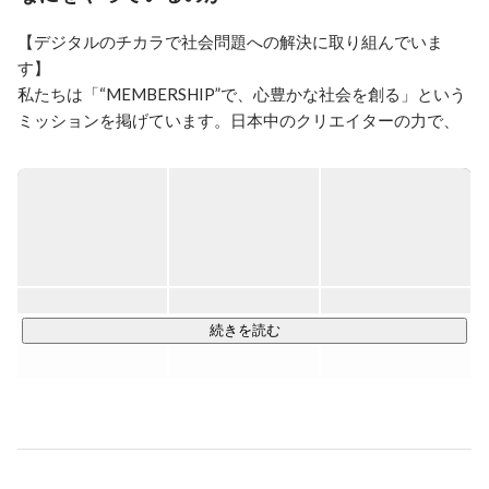
【デジタルのチカラで社会問題への解決に取り組んでいま
す】

私たちは「“MEMBERSHIP”で、心豊かな社会を創る」という
ミッションを掲げています。日本中のクリエイターの力で、
気候変動・人口減少を中心とした社会課題解決へ貢献し、持
続可能な社会への変革をリードします。

【DX現場支援で社会を変革するデジタルクリエイター集団】

メンバーズではインターネットテクノロジーに精通し、新た
な価値を創造するデザイナーやエンジニア、ディレクター、
プランナー、プロデューサーなどのデジタルクリエイターが
活躍しています。

続きを読む
彼らが活躍する現場の多くが、メンバーズの取引先である大
手上場企業。名前を聞けば誰もが知っているような企業のDX
推進現場の最前線で、スキルや専門性を活かしてクライアン
トの支援をしています。
