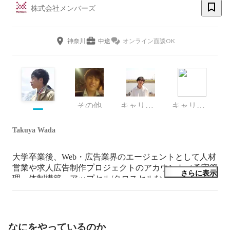
株式会社メンバーズ
神奈川
中途
オンライン面談OK
その他
キャリア採用担当
キャリア採用担当
Takuya Wada
大学卒業後、Web・広告業界のエージェントとして人材
営業や求人広告制作プロジェクトのアカウント（予実管
さらに表示
理、体制構築、アップセル/クロスセルなど）を担当。
その後、ECマーケター（消費財メーカーのD2Cストア
運用）やカスタマーサクセス（HRサービス）を経験。
現在はメンバーズでEC・デジタルマーケティング領域
の採用業務に従事。
なにをやっているのか