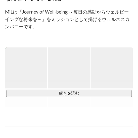
MiLは「Journey of Well-being ～毎日の感動からウェルビー
イングな将来を～」をミッションとして掲げるウェルネスカ
ンパニーです。

情報が届くスピードが加速しモノにあふれ便利になる世の中
で、私たちは本当に大切なものに気が付きにくくなっていま
す。

見えないだけで幸せや豊かさはすでに日常の中にあるので
す。

幸せや豊かさとは、けっして壮大なものではなく、ありふれ
た日常での「感動」や「生きがい」にこそあるのではない
か、そう考えています。

続きを読む
ウェルビーイングな将来を実現するためには、その日常の中
にある小さな感動に気づくことが大事だと考えています。

ではどうその感動に気づく力を養うのか。

価値観やライフスタイルを変えることは決して簡単なことで