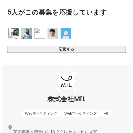
はありません。しかし、「子どもが生まれる瞬間」は、ポジ
5人がこの募集を応援しています
ティブな変化を生むことができる稀な機会だと捉えていま
す。

この瞬間に寄り添い、「子どもたちの未来のために」という
共通の目的と、未来への責任ある行動という価値観を共有す
ることから始めることで、消費者の意識に変化をもたらし、
行動が変わり、社会の課題を解決する糸口になると信じてい
応援する
ます。

ーーー子育て家族の食から未来を変える。ーーー

日常の小さな感動に気づくためには、心身の土台作りが大切
株式会社MiL
です。

「食」は体をつくるだけでなく、世界の美しさ、感動、 人生
の儚さや次世代に何かを紡ぐことの大切さを教えてくれま
Webマーケティング
Webマーケティング
+
8
す。

東京都港区南青山4-13-9 クレセントヒルズ3F