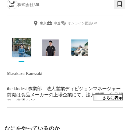
株式会社MiL
東京
中途
オンライン面談OK
Masakazu Kanezaki
the kindest 事業部　法人営業ディビジョンマネージャー

前職は食品メーカーの上場企業にて、法人営業・商品開
さらに表示
発・流通など

事業運営に関わる主要ポストでの管理職を経験。

スタートアップ・ベンチャーのMiLへ、過去の経験をイ
ンストールし、「Well-Beingな社会」を実現すべくジョ
イン。
なにをやっているのか