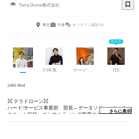
Terra Drone株式会社
東京
中途
オンライン面談OK
指名OK
HR
点検事業部 事業責任者
サービス事業統括
yuki okai
⌘ テラドローン⌘

ハード/サービス事業部　部長←データソリューション
さらに表示
ユニット統括←コンサルティング営業マネージャー←経
営カウンセリング←自営電力コンサル

一緒に働く人探してますDMお気軽にどうぞ！ざっくば
らんにお話しましょう！　#ドローン #建コン #測量 #3