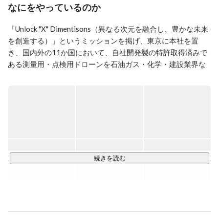
次元 #空飛ぶクルマ
なにをやっているのか
「Unlock "X" Dimentisons（異なる次元を融合し、豊かな未来
を創造する）」というミッションを掲げ、東京に本社を置
き、国内外の11か国において、自社開発製の特許取得済みで
ある測量用・点検用ドローンを石油ガス・化学・建設業界な
どへ提供しています。ドローンを用いた非破壊検査作業に関
して世界各国での豊富な実績と高い研究開発力を有していま
す。また、世界8か国で既に導入済みの運航管理（UTM）を
展開。空飛ぶクルマやドローンの開発及びソリューションを
提供するドローンサービスプロバイダーです。

◆現在の主なプロダクトラインナップ

・ドローンや空飛ぶクルマの運航管理システム「Terra 
続きを読む
UTM」

・Lidar計測デバイス(測量)「Terra Lidar」

・超音波計測デバイス(点検)「Terra UT」

・データ管理/飛行計画/分析クラウド「Terra Cloud」

・屋根点検アプリケーション「Terra Roofer」
