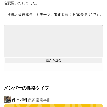
名変更いたしました。

「挑戦と爆速成長」をテーマに進化を続ける“成長集団”です。

コアはIT領域。そこから採用・教育・空間デザインを軸に、
スポーツマネジメント、ショップコンサルティング、新規プ
ロダクト開発へとスケールを拡大。

創業11期目にして総社員数600名・売上40億円を突破し、い
ま第2創業期として100億企業・1000名体制を本気で見据え
ています。

続きを読む
▍事業展開

ITソリューション事業：エンジニアリソース提供／請負開発
／Web制作

HRソリューション事業：採用支援／人材開発／キャリア支援

メンバーの性格タイプ
CEソリューション事業：オフィス設立支援／空間デザイン

スポーツマネジメント事業：スポーツ施設運営／スクール事
岩上 和暉
顧客開発本部
業

ショップコンサルティング事業：店舗運営支援・売上最大化