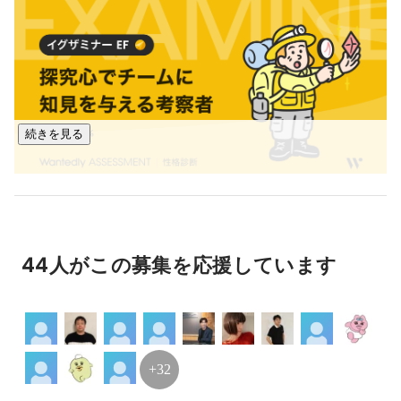
サポート

新規プロダクト事業：次世代サービス・プロダクトの創出

設立以来、連続で増収増益を達成。

現在は「テクニカルスキル × ヒューマンスキル」を掛け合わ
せた教育体制を刷新し、

続きを見る
次世代のメガベンチャーを創るフェーズへ。

“ハイリドキ”は、まさに今。

変化を恐れず挑戦を仕掛ける仲間と共に、未来をつくってい
ます。
44人がこの募集を応援しています
+32