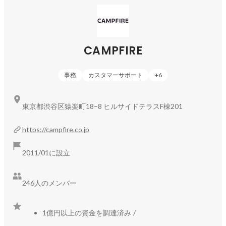
◆サービス概要：
https://camp-fire.jp/readyfor
会社資料：
https://speakerdeck.com/campfire/zhu-shi-hui-she-
campfire-hui-she-shao-jie-zi-liao
公式note：
https://note.com/campfire_info
CAMPFIRE
◆サービス一覧

購入型クラウドファンディング「CAMPFIRE」
事務
カスタマーサポート
+
6
https://camp-
fire.jp/readyfor
継続課金型クラウドファンディング「CAMPFIRE 
東京都渋谷区猿楽町18−8 ヒルサイドテラスF棟201
Community」
https://community.camp-fire.jp/
SPA（製造小売）型クラウドファンディング「CAMPFIRE 
https://campfire.co.jp
Creation」
https://camp-fire.jp/creation
2011/01に設立
246人のメンバー
1億円以上の資金を調達済み
/