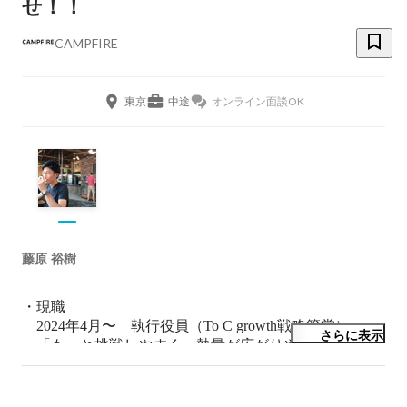
せ！！
CAMPFIRE
東京
中途
オンライン面談OK
藤原 裕樹
・現職

　2024年4月〜　執行役員（To C growth戦略管掌）

さらに表示
　「もっと挑戦しやすく、熱量が広がりやすい
CAMPFIRE」を作るため、事業／チーム作りに没頭

・経歴

　広告/ IT業界で、法人営業・プランナー・事業開発・