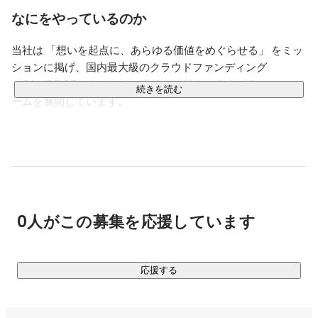
UXリサーチと幅広い職種を経験。

なにをやっているのか
　セールス、プロダクトを跨る課題解決〜仕組み作りを
得意としています。

当社は 「想いを起点に、あらゆる価値をめぐらせる」 をミッ
ションに掲げ、国内最大級のクラウドファンディング
・ストレングスファインダー

　個別化／未来志向／着想／最上志向／自己確信

「CAMPFIRE」をはじめ、多様な挑戦を支えるプラットフォ
続きを読む
ームを展開しています。

・スキル

　俯瞰/構造化力

「共感と信頼で、誰もが自分らしくつながれる社会」 という
　マーケティング（市場見立て〜CLセグ別戦略化）

ビジョンのもと、資金のみならず、仲間や機会、体験といっ
　UXリサーチ　（顧客課題調査／価値検討〜要求整理)

た「人の想い」が社会を動かす力となるような新しい価値循
　PR・プロモーション（施策詳細設計実施）

　セールス／カスタマーサクセス設計（導入戦略/体制
環の仕組みをつくっています。

構築/KSF・KPI設計〜実装）

　横断プロジェクト/メンバーマネジメント（周りを動
0人がこの募集を応援しています
2011年のサービス開始からこれまでに12万件以上のプロジェ
かす・対話・動機形成）
クトを掲載し、累計支援件数は延べ1,400万件以上、流通金額
は1,160億円に達しました。私たちは今、創業以来の大きな転
換点を迎え、あらゆる価値がめぐる「第二章」へと進化を続
応援する
けています。
