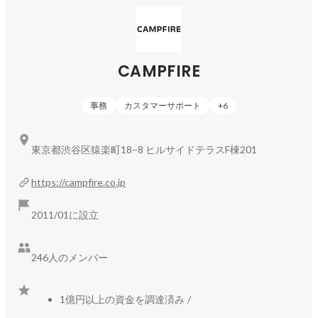
◆サービス概要：
https://camp-fire.jp/readyfor
会社資料：
https://speakerdeck.com/campfire/zhu-shi-hui-she-
campfire-hui-she-shao-jie-zi-liao
公式note：
https://note.com/campfire_info
CAMPFIRE
◆サービス一覧

購入型クラウドファンディング「CAMPFIRE」
事務
カスタマーサポート
+
6
https://camp-
fire.jp/readyfor
継続課金型クラウドファンディング「CAMPFIRE 
東京都渋谷区猿楽町18−8 ヒルサイドテラスF棟201
Community」
https://community.camp-fire.jp/
SPA（製造小売）型クラウドファンディング「CAMPFIRE 
https://campfire.co.jp
Creation」
https://camp-fire.jp/creation
2011/01に設立
246人のメンバー
1億円以上の資金を調達済み
/