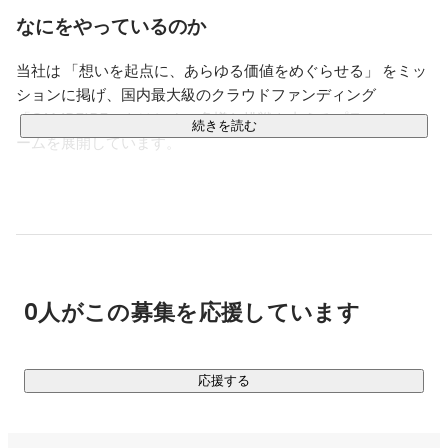
2020年のコロナ禍を経て、以前よりもクラウドファンデ
なにをやっているのか
ィングを耳にする機会は増えましたが、クラウドファン
ディングの本質は「資金が集まること」ではなく、「応
当社は 「想いを起点に、あらゆる価値をめぐらせる」 をミッ
援してくれる人がいると実感できること」だと思ってい
ションに掲げ、国内最大級のクラウドファンディング
ます。支える想いが可視化されることで、それが心のガ
ソリンになり、事業や取り組みに継続性が生まれる。全
「CAMPFIRE」をはじめ、多様な挑戦を支えるプラットフォ
続きを読む
ての挑戦の起点にCAMPFIREがある社会を目指してい
ームを展開しています。

ます。

「共感と信頼で、誰もが自分らしくつながれる社会」 という
音楽と漫画と焼肉が好きで、休みの日はよくフェスやラ
ビジョンのもと、資金のみならず、仲間や機会、体験といっ
イブハウスに出没しています。

た「人の想い」が社会を動かす力となるような新しい価値循
幹事得意です、お任せください。
環の仕組みをつくっています。

0人がこの募集を応援しています
2011年のサービス開始からこれまでに12万件以上のプロジェ
クトを掲載し、累計支援件数は延べ1,400万件以上、流通金額
は1,160億円に達しました。私たちは今、創業以来の大きな転
換点を迎え、あらゆる価値がめぐる「第二章」へと進化を続
応援する
けています。
