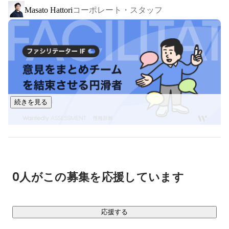
コーポレート・スタッフ
Masato Hattori
ンのもとで働いています。

## 事業概要

┃CONFIDE（コンファイド）の開発

ミッションクリティカルAIの実現のため、コア技術・プラッ
トフォームとして、様々なドメインで高精度かつ信頼性の高
いAIを構築・運用するために「CONFIDE」を社内で研究・開
発しています。

続きを見る
┃AIプロダクト・ライセンス事業

製造業、ヘルスケア、LLMソリューション、第三者品質検証
などの分野で、主にハンズオン・SaaSソリューションの提供
を行っています。

Chisako Maiki
┃AI研究開発支援事業

モビリティ、防衛、宇宙航空事業など、パートナーカンパニ
0人がこの募集を応援しています
ーとともにR&Dの領域にてソリューションを提供していま
す。

応援する
私たちは、社会の安全を守るために、AIセーフティを支える