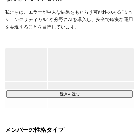
Like: Golden State Warriors、すき焼き、杏仁豆腐、ディ
ズニーランド&シー、Mr. Children。万年ダイエッター。

私たちは、エラーが重大な結果をもたらす可能性のある "ミッ
【キャリアサマリ】

ションクリティカル" な分野にAIを導入し、安全で確実な運用
中央大学大学院 国際会計研究科 修士課程修了。監査法
を実現することを目指しています。

人系コンサルティング会社等(KPMG, Deloitte)に勤務し
たのち、ITベンチャー(MonstarLab)の上場準備、プライ
医療、インフラ、製造など、ひとつのエラーが人命や社会イ
ム上場企業(Toridoll Holdings)の開示責任者等を経験。
ンフラに直結する領域では、AIには高い水準の透明性・信頼
2023年12月に当社(Corpy)の企業文化と将来展望に共感
性・品質保証が求められます。コーピーは、説明可能
し入社し、2024年5月に当社取締役に就任。

AI（XAI）とAI品質保証（QAAI）を核に、そのようなミッシ
【Summary】

ョンクリティカルな現場にAIを安全に実装することに取り組
Graduated with a master's degree from the Graduate School of 
んでいます。

International Accounting, Chuo University. After working at 
consulting companies affiliated with an audit firm (KPMG, 
Deloitte), was involved in IPO preparations for an IT venture 
私たちがつくるのは、技術的に優れたシステムだけではあり
続きを読む
(MostarLab) and later served as the person responsible for 
ません。「このAIなら信頼できる」と現場の人が感じられる
disclosures at a prime listed company (Toridoll Holdings). 
AIです。

Joined the company (Corpy) in December 2023, inspired by its 
corporate culture and future prospects, and was appointed as a 
board member in May 2024
当社には世界トップレベルの研究機関出身のエンジニア・研
メンバーの性格タイプ
究者たちが在籍します。70%以上が海外にルーツを持ち、異
なる文化・視点・専門性を持つメンバーが、共通のミッショ