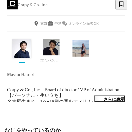
Corpy & Co., Inc.
東京
中途
オンライン面談OK
エンジニア
Masato Hattori
Corpy & Co., Inc.   Board of director / VP of Administration

【パーソナル・生い立ち】

さらに表示
名古屋生まれ、13〜18歳の間をアメリカ/ミシガン州で
過ごす。ミシガンでの経験から国際的な見方を養い、15
年間にわたる会計・財務を経験、5年のコンサル経験を
もつ。全体像を理解しながら、タスクを冷静で計画的に
進めることが得意。

なにをやっているのか