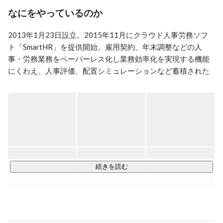
フリーランス期間を経てメルカリに入社し、顧客対応や
なにをやっているのか
違反検知などの業務システム開発を担当。

2019年4月にSmartHR入社、2020年7月から現職。

2013年1月23日設立。2015年11月にクラウド人事労務ソフ
主に業務システムのプロダクトマネジメントを専門とし
ト「SmartHR」を提供開始。雇用契約、年末調整などの人
ています。

事・労務業務をペーパーレス化し業務効率化を実現する機能
また、スタートアップの共同創業者として、事業立ち上
にくわえ、人事評価、配置シミュレーションなど蓄積された
げから顧客開発、管理部門の整備、資金調達、売却、
情報を活用し組織戦略を支援するタレントマネジメント機能
PMIまでひと通り関わってきた経験があります。
を提供しています。さらに様々な機能を持つアプリケーショ
ン と「SmartHR」が連携し、個社ごとのカスタマイズを実現
するアプリストアサービス「SmartHR Plus」も運営。個社ご
とのカスタマイズ性を高め、正確性や安全性の高いデータ連
携を実現しています。

　SmartHRは、労働にまつわる社会課題をなくし、誰もがそ
続きを読む
の人らしく働ける社会の実現を目指し、働くすべての人の生
産性向上を後押ししています。
