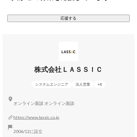
上場を通じてガバナンス体制の強化と経営の透明性向上を実
現し、より多くの企業様・求職者様に信頼されるサービス提
応援する
供を目指しています。

〈事業内容について〉 

https://relasic.jp/
　・リモートワークに専門特化した人材サービスです。

　・「リモートワーク×正社員」で働きたいITエンジニアを中
株式会社ＬＡＳＳＩＣ
心とした

　　　プロフェッショナル人材向けの転職エージェントサー
システムエンジニア
法人営業
+
8
ビスです。

オンライン面談 オンライン面談
https://remogu.jp/
　・リモートワークに専門特化した人材サービスです。

https://www.lassic.co.jp
　・「リモートワーク×フリーランス」で働きたいITフリーラ
ンサー向けの

2006/12に設立