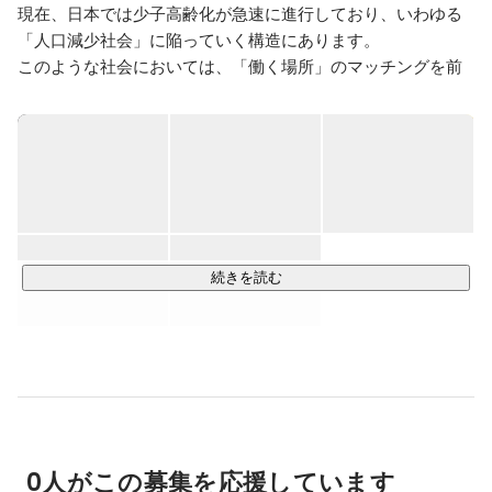
現在、日本では少子高齢化が急速に進行しており、いわゆる
「人口減少社会」に陥っていく構造にあります。

このような社会においては、「働く場所」のマッチングを前
提とした労働市場は十分に機能せず、地方を中心とした「就
業・採用機会の不均衡」が広がっていくと予想され、地方の
活気が失われていく、そんな暗い未来が待っています。

当社LASSIC（ラシック）では、このような社会課題に対し
て、誰もが「働く場所」に制約を受けず、どこからでも仕事
にアクセスできる、そんな「選択できる世界」の実現によ
り、地方を中心とした「就業・採用機会の不均衡」の解消を
続きを読む
目指しており、現在は人材サービスを通じて、仕組みづくり
に邁進しています。

創業の地は鳥取県。現在は、鳥取と東京の2つに本社を構えて
います。

■■上場企業としての成長フェーズ■■

LASSICは、上場を果たし、事業・組織両面においてさらなる
0人がこの募集を応援しています
成長フェーズへと入りました。
