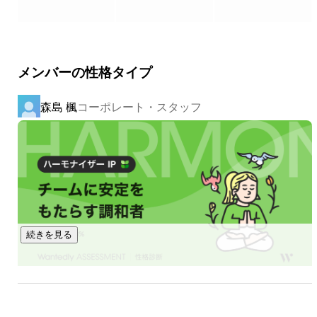
セールス、マーケティングを学び２年で独立し、フリーラ
授業設計支援を行い、サービス範囲を拡大しています。ま
ンスで広告代理店事業とマーケティングコンサルティング
た、小中学生向けのプログラミング教室を運営し、子どもた
事業を行う。

ちに学ぶ機会を創出しています。

が、現実は厳しく貧困を極め、昼は派遣で事務職をし、夜
は日雇いでピッキングをするなどと追い詰められることに
メンバーの性格タイプ
・「暮らす」領域

なる。

当社は、生活サービスの提供や産業基盤の構築が可能な複合
◇日の出

森島 楓
コーポレート・スタッフ
拠点・交通システムを整備し、生活環境の充実を図ります。
一方で人脈は着実に構築しており、徐々に仕事を頂くよう
また、東成瀬村の脱炭素社会実現に向け、再生可能エネルギ
に。

ー導入や省エネルギー対策を推進します。

ただし、うまくいくことばかりではない。

出資を受け飲食店事業を開始するも、あえなく倒産の危機
・「集う」領域

に瀕し、アルバイトスタッフに給与が払えず支払いを待っ
地域資源を活かし、産業の創出や地域経済の持続的な発展に
てもらうため、ただひたすらに謝るという経験もする。

首の皮一枚で生きていた。

寄与するため、中小企業や他自治体に対して自社の強みを活
かしたサービスを提供します。

続きを見る
その際、Webプロダクトの新規開発責任者を行うなどＩＴ
関連プロジェクトも複数携わる。

・「遊ぶ」領域

地域の観光資源を活用し、新たな観光コンテンツの開発や既
◇点と点がつながる

がむしゃらに動く中で銀河ソフトウェア㈱の代表取締役熊
存の観光資源のリブランディングを行います。

進藤 美友紀
コンサルタント
井氏に出会う。
