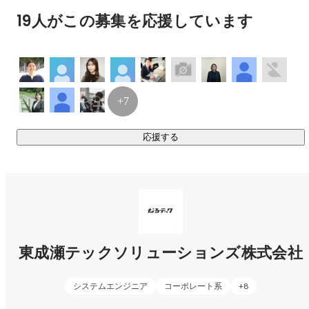
同氏に㈱フリューゲルの事業計画を提案したら、承認され
2.システムデザイン事業

19人がこの募集を応援しています
立ち上げに至る。

銀河ソフトウェアは主に未経験者を採用、教育をしＳＥＳ
・コンサルティング領域

事業を行う企業で、フリューゲルはその連結子会社であり
採用力強化とDX推進研修で、企業の成長と人材活用を包括的
事業内容は全く同じでリソースもグループと共有してい
にサポートします。

る。

+7
２０２２年に５期目となるフリューゲルはメンバー数８０
・技術支援領域

名に成長し一定の成果を収めた。

顧客のニーズやビジネス要件を深く理解し、それを形にする
応援する
ためのソフトウェアを開発します。
◇秋田移住

東成瀬村と共同出資で会社を設立。

物語はここからはじまる。
東成瀬テックソリューションズ株式会社
システムエンジニア
コーポレート系
+
8