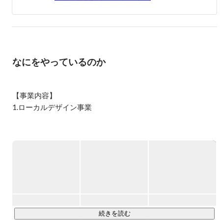
ゃんから、「おい、じゅんき！自営業は安定せんけ、サラ
リーマンになれ」と言われ続けた。

「そうなんだ～。サラリーマンになるぞ～。」と思ってい
たら、運送会社のサラリーマンの父は子供三人を大学に行
かせるのに苦労。母が私の学校への送り迎えをしてくれ
なにをやっているのか
て、その足でパートに出かけるのを見て「むしろサラリー
マンにはなったらダメか」と肌で感じた。受験戦争に勝ち
防衛大学校に入学するも将来像に期待できず２年目に中
退。

【事業内容】

1.ローカルデザイン事業

◇上京

現状を変えるために東京に行こうと思い、両親の援助で明
・「働く」領域

治大学に進学。

勉学やサークル活動の傍ら、歌舞伎町ホストやDJをやって
当社は、稲作技術の発展と地域農業の持続可能性向上を目指
みたり、イベント事業をやってみたりと精力的に動く中
し、東成瀬村にて稲作やしいたけ栽培の技術検証・開発を行
で、経営者になって稼ぎたいと強く思う。

っています。また、村産原料を活用し、秋田県で製造したス
キンケア商品を開発し、DtoC販売を展開しています。

◇土の味

とはいえ社会もビジネスも知らないので、まずWeb広告代
・「学ぶ」領域

理店に就職しようと思い、大学４年の時点からフルタイム
で働く。

当社は、近隣学校でのキャリア教育やプログラミング教育の
続きを読む