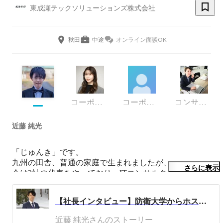
東成瀬テックソリューションズ株式会社
秋田
中途
オンライン面談OK
コーポレート本部 総務・人事労務本部長代理
コーポレート・スタッフ
コンサルタント
近藤 純光
「じゅんき」です。

九州の田舎、普通の家庭で生まれましたが、

さらに表示
今は2社の代表をやっており、ITコンサルタントとしても
キャリアがあります。

【社長インタビュー】防衛大学からホストにDJ！？怒涛の人生を歩んだ近藤社長が想い描く未来とは。
◇幼少期

近藤 純光さんのストーリー
北九州の小さな漁村に生まれ、漁師のじいちゃんとばあち