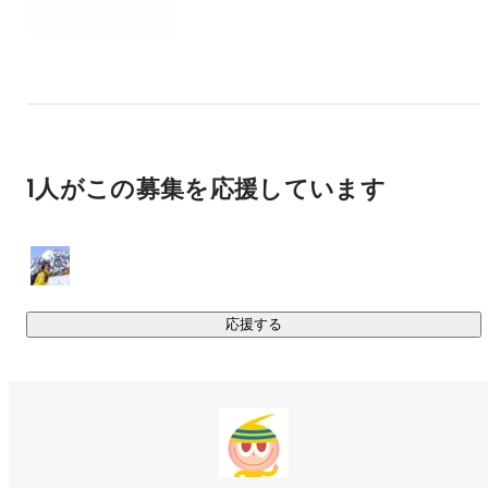
大阪・東京を中心に、シンガポール・台北・ロンドン・アム
ステルダムにも拠点を持つグローバル体制で、グループ全体
では約160名が在籍しています。平均年齢は33歳で、30代が
全体の約半数、20代が約4割、40代が約1割程度です。

柔軟な働き方を推進しているため、パラレルキャリアや副
1人がこの募集を応援しています
業・社内独立で活躍するメンバーも多く、TAMをいったん卒
業して外部で活躍している人や、再度TAMにフリーやパラレ
ルとして参加している人も多いです。
応援する