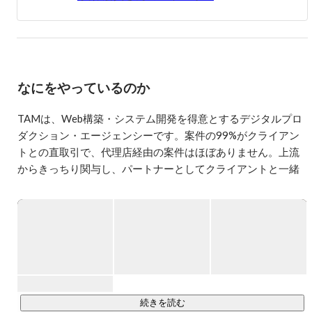
なにをやっているのか
TAMは、Web構築・システム開発を得意とするデジタルプロ
ダクション・エージェンシーです。案件の99%がクライアン
トとの直取引で、代理店経由の案件はほぼありません。上流
からきっちり関与し、パートナーとしてクライアントと一緒
にデジタル戦略に落とし込みながらプロジェクトを推進して
います。

得意とする領域は幅広く、クリエイティブに強みを持ったサ
イト構築・コンテンツマーケティングの全体設計・モバイル
戦略・CRMとWebの連携・マーケティングオートメーション
による成果改善など、クライアントのデジタル課題に多角的
にアプローチしています。

続きを読む