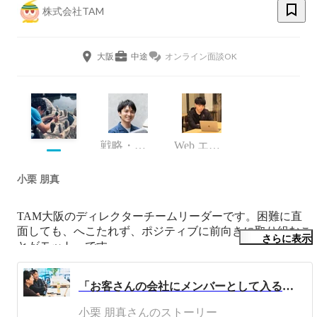
株式会社TAM
大阪
中途
オンライン面談OK
戦略・共創プランニングチーム
Web エンジニア
小栗 朋真
TAM大阪のディレクターチームリーダーです。困難に直
面しても、へこたれず、ポジティブに前向きに取り組むこ
さらに表示
とがモットーです。

趣味はファミリー野宿。田んぼのあぜ道や山中の空き地に
テントを張って夜を耐え忍んでいます。
「お客さんの会社にメンバーとして入る」これからの「上流の仕事」、TAMベテランメンバーが語る
小栗 朋真さんのストーリー