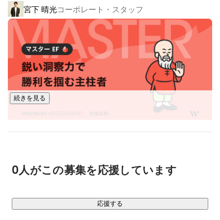
宮下 晴光
コーポレート・スタッフ
インスタグラマーやYouTuber、TikTokerなどインフルエンサ
ーに特化した成果報酬型ASP（アフィリエイトプラットフォ
ーム）を運営しています。

提携インフルエンサー数は6,000名を突破しており、売れる案
件やノウハウ、コンサルティングの提供を通じて、インフル
エンサーの成果報酬を最大化しています。

▼合計40アカウント／総フォロワー250万超！自社運用SNS
続きを見る
アカウントの一部をご紹介▼

https://www.instagram.com/okane_tamaru/?hl=ja
https://www.instagram.com/otonajoshi_cosme/
0人がこの募集を応援しています
□ ショートムービーマーケティング事業

「SNS上でモノ・サービスを売りたい」と考える企業（広告
主）への、SNSマーケティング支援事業です。

応援する
OTONARI GROUP独自の"売れるSNSマーケティング"のノウハ