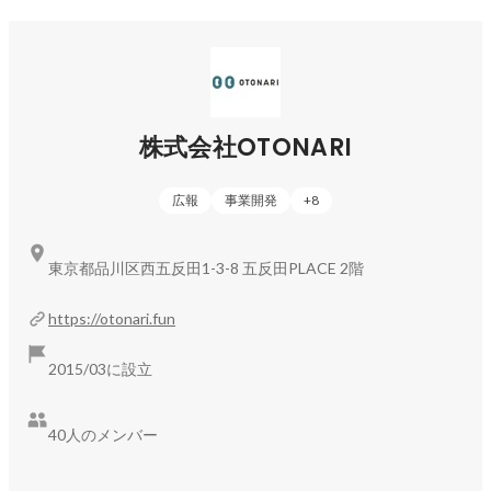
ウを用いて、Instagram・TikTokを中心としたショートムービ
ー施策の企画・制作・運用を支援しています。

大手広告代理店や他ASP事業者とも連携しながら、クライア
ントのマーケティング成果を最大化します。

□ D2C事業

株式会社OTONARI
「SNS×ブランド」をコンセプトに、インスタ発のブランドを
展開する事業です。

広報
事業開発
+
8
現在は、生後1000日の栄養バランスを整える子供向け健康食
品「にこにこ」シリーズを展開中（楽天にてカテゴリ1位獲得
東京都品川区西五反田1-3-8 五反田PLACE 2階
実績あり）。

今後は化粧品や健康食品（サプリメント）など、女性向け商
https://otonari.fun
品を中心にさらなるブランドを展開予定です。
2015/03に設立
40人のメンバー