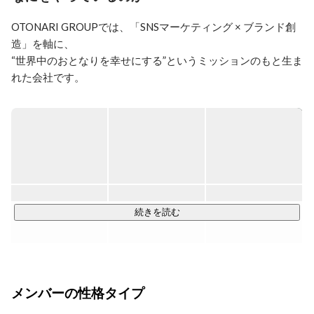
OTONARI GROUPでは、「SNSマーケティング × ブランド創
造」を軸に、

“世界中のおとなりを幸せにする”というミッションのもと生ま
れた会社です。

そもそもSNSマーケティングとは、"企業の魅力"と"インフル
エンサー・SNSメディアの魅力"をかけ合わせた共創マーケテ
ィングのことを示します。そしてそのゴールは、「SNSを通
じて自社ブランドの顧客になってもらうこと」です。

このゴールを果たすため、当社の強みである"売れるインフル
エンサー"と長年蓄積した"売れる企画"を"クライアント様の魅
続きを読む
力"と掛け合わせ、購買まで繋がる"売れるSNSマーケティン
グ"を実現します。

◆展開している事業

メンバーの性格タイプ
￣￣￣￣￣￣￣￣￣￣

□ アフィリエイト事業
