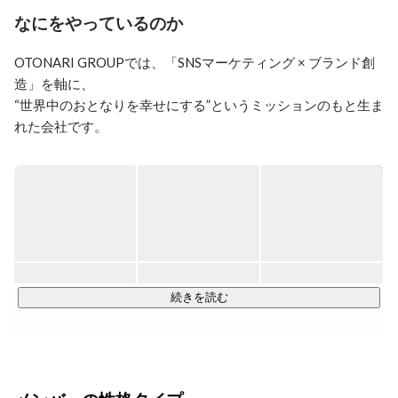
なにをやっているのか
OTONARI GROUPでは、「SNSマーケティング × ブランド創
造」を軸に、

“世界中のおとなりを幸せにする”というミッションのもと生ま
れた会社です。

そもそもSNSマーケティングとは、"企業の魅力"と"インフル
エンサー・SNSメディアの魅力"をかけ合わせた共創マーケテ
ィングのことを示します。そしてそのゴールは、「SNSを通
じて自社ブランドの顧客になってもらうこと」です。

このゴールを果たすため、当社の強みである"売れるインフル
エンサー"と長年蓄積した"売れる企画"を"クライアント様の魅
続きを読む
力"と掛け合わせ、購買まで繋がる"売れるSNSマーケティン
グ"を実現します。

◆展開している事業
