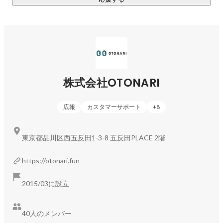
OTONARI GROUP独自の"売れるSNSマーケティング"のノウハ
ウを用いて、Instagram・TikTokを中心としたショートムービ
ー施策の企画・制作・運用を支援しています。

大手広告代理店や他ASP事業者とも連携しながら、クライア
ントのマーケティング成果を最大化します。

□ D2C事業

株式会社OTONARI
「SNS×ブランド」をコンセプトに、インスタ発のブランドを
展開する事業です。

広報
カスタマーサポート
+
8
現在は、生後1000日の栄養バランスを整える子供向け健康食
品「にこにこ」シリーズを展開中（楽天にてカテゴリ1位獲得
東京都品川区西五反田1-3-8 五反田PLACE 2階
実績あり）。

今後は化粧品や健康食品（サプリメント）など、女性向け商
https://otonari.fun
品を中心にさらなるブランドを展開予定です。
2015/03に設立
40人のメンバー