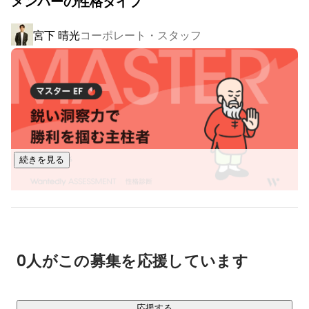
メンバーの性格タイプ
￣￣￣￣￣￣￣￣￣￣

□ アフィリエイト事業

宮下 晴光
コーポレート・スタッフ
インスタグラマーやYouTuber、TikTokerなどインフルエンサ
ーに特化した成果報酬型ASP（アフィリエイトプラットフォ
ーム）を運営しています。

提携インフルエンサー数は6,000名を突破しており、売れる案
件やノウハウ、コンサルティングの提供を通じて、インフル
エンサーの成果報酬を最大化しています。

▼合計40アカウント／総フォロワー250万超！自社運用SNS
続きを見る
アカウントの一部をご紹介▼

https://www.instagram.com/okane_tamaru/?hl=ja
https://www.instagram.com/otonajoshi_cosme/
0人がこの募集を応援しています
□ ショートムービーマーケティング事業

「SNS上でモノ・サービスを売りたい」と考える企業（広告
主）への、SNSマーケティング支援事業です。

応援する