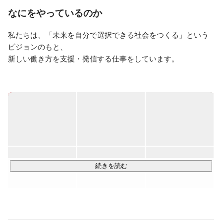
問を持ち、HELP YOUを立ち上げる。
なにをやっているのか
私たちは、「未来を自分で選択できる社会をつくる」という
ビジョンのもと、 

新しい働き方を支援・発信する仕事をしています。

■ビジョンムービー

⇒
https://youtu.be/nGyndyGle7s
■ HELP YOU（オンラインアウトソーシングサービス）
⇒
https://help-you.me/
忙しい企業の担当者に変わって、 HELP YOU所属のメンバー
が

様々なバックオフィス業務を オンラインでサポートするサー
続きを読む
ビスです。 

2015年に事業をスタートし、大手やベンチャー企業、地方の
中小企業のお客様を中心に
