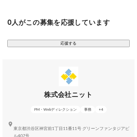
800以上のクライアントと取引があります。

HELP YOU所属メンバーは、600名以上！ 

0人がこの募集を応援しています
様々なバックグラウンドを持つメンバーが、日本全国、海外
35カ国から

完全オンラインで業務を遂行しています。

応援する
■くらしと仕事（「未来を自分で選択する人」を応援するメデ
ィア）⇒
https://kurashigoto.me/
①働き方・生き方

⇒場所や時間にとらわれない自由な働き方・生き方、

そのノウハウや、実践している人々の声をご紹介します。

②家族と仕事

株式会社ニット
⇒仕事と家庭をどう両立していくか、

その多種多様なノウハウを掲載しています。

PM・Webディレクション
事務
+
4
③会社・チーム

⇒組織の在り方がどう変わろうとしているのか、

さまざまな取り組み事例から考えていきます。

東京都渋谷区神宮前1丁目11番11号 グリーンファンタジアビ
④学び

ル407号