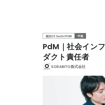
中途
建設DX SaaSのPdM
PdM｜社会イン
ダクト責任者
SORABITO株式会社