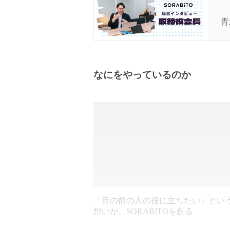
S
さ
青
なにをやっているのか
「目の前の人の役に立ちたい」とい
想いが、SORABITOを創る