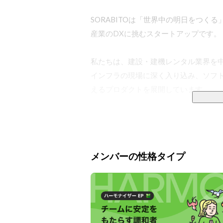
SORABITOは「世界中の明日をつ
産業のDXに挑むスタートアップです。

私たちは、建設・建機レンタル業界を中
インフラの現場に深く入り込み、ソフト
えるプロダクトを展開しています。

主なサービスとして、建設機械レンタル業
リーズ、建設現場の点検業務をペーパー
ロ向けの車両や機械をより身近に借り
メンバーの性格タイプ
います。

さらに現在は、新たな事業として、現場
「TakumiX（タクミエックス）」を展
わせ対応、多言語窓口など、企業ごと