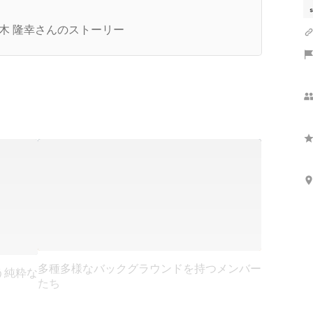
ORABITOの創業者ってどんな人？創業者の青木
んにアレコレ聞いてみた！
木 隆幸さんのストーリー
多種多様なバックグラウンドを持つメンバー
う純粋な
たち