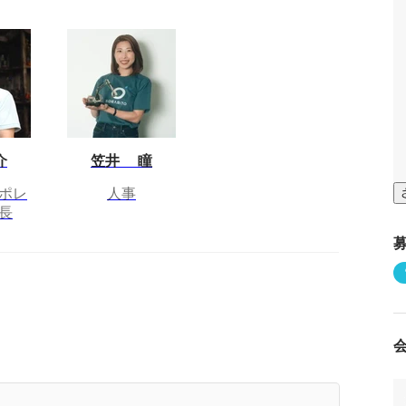
介
笠井 瞳
ポレ
人事
長