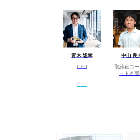
青木 隆幸
中山 良
CEO
取締役コー
ート本部