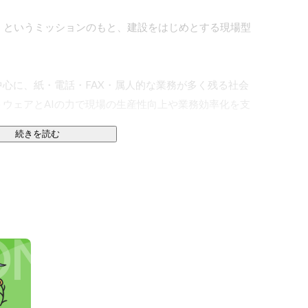
くる」というミッションのもと、建設をはじめとする現場型
心に、紙・電話・FAX・属人的な業務が多く残る社会
ウェアとAIの力で現場の生産性向上や業務効率化を支
続きを読む
界のDXを支援する「i-Rental（アイレンタル）」シ
レス化する「GENBAx点検（ゲンバテンケン）」、プ
られるレンタルプラットフォーム「カリモ」を提供して
の対話業務を自動化する音声AIエージェント
開しています。TakumiXは、電話応対、注文受付、問い合
の業務に合わせた対話業務の自動化を支援します。先進