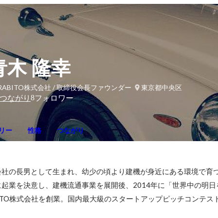
青木 隆幸
RABITO株式会社 / 取締役会長ファウンダー
東京都中央区
8
つながり
フォロワー
リー
性格
つながり
社の長男として生まれ、幼少の頃より建機が身近にある環境で育つ。
起業を決意し、建機流通事業を展開後、2014年に「世界中の明日
TO株式会社を創業。国内最大級のスタートアップピッチコンテストIVS F