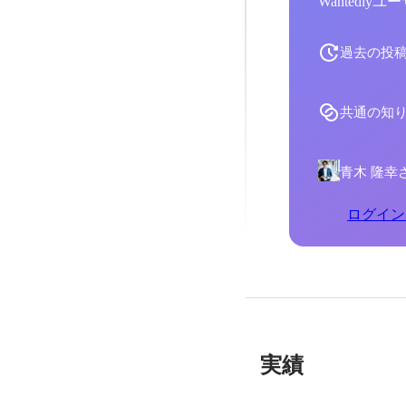
Wantedl
過去の投
共通の知
青木 隆幸
ログイン
実績