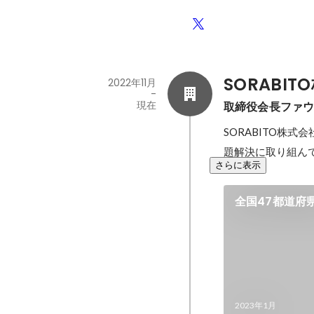
SORABI
2022年11月
-
現在
取締役会長ファ
SORABITO株
題解決に取り組ん
さらに表示
全国47都道府
2023年1月