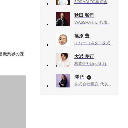
SORABITO株式会社, 取締役コーポレート本部長
秋田 智司
WASSHA Inc, 代表取締役CEO
篠原 豊
エバーコネクト株式会社, 代表取締役
建機業界の課
大岩 良行
株式会社Liquid, 取締役 CTO
澤 円
株式会社圓窓, 代表取締役