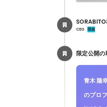
SORABI
CEO
現在
限定公開の
青木 隆
のプロ