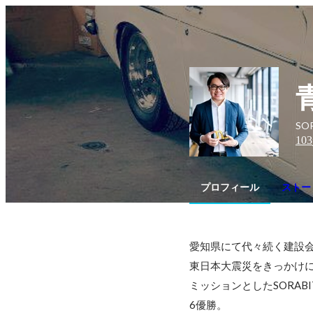
SO
103
プロフィール
ストー
愛知県にて代々続く建設会
東日本大震災をきっかけに
ミッションとしたSORABI
6優勝。