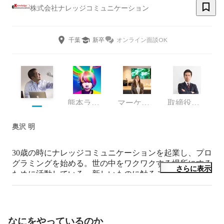
株式会社ナレッジコミュニケーション
千葉
新卒
オンライン面談OK
熊本ラボ R&D戦略チームマネージャー
マーケティング
取締役副社長COO
奥沢 明
30歳の時にナレッジコミュニケーションを起業し、プロ
グラミングを始める。世の中をワクワクする場所にする
さらに表示
ために活動している。新しいものに触ること、新しいこ
とにチャレンジすることが好きで、最近のお気に入りは
JBL SoundGear（ウェアラブル ネックスピーカー）、
OSMO Pocket、ラジコンボート、指向性スピーカー。

なにをやっているのか