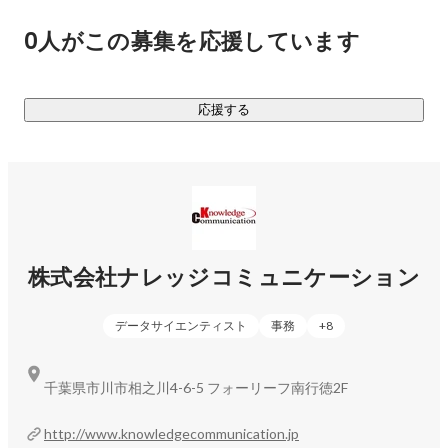
種多様なクラウドのサービスを最適に利用するための設計
0人がこの募集を応援しています
や、運用時のサポート業務を行います。

２）機械学習の活用方法を提供するシゴト

応援する
ショッピングサイトなどで「あなたにオススメ」という言葉
を見たことありませんか。 あれも機械学習の一つです。商品
の閲覧データを分析して、こんな商品だったら興味があるの
では？と未来を予測しています。このような機械学習による
未来予測の活用を、お客様に提供をしています。

３）AIやクラウドの情報発信するシゴト

株式会社ナレッジコミュニケーション
AIやクラウドに関する技術的な検証内容、新しいサービスの
メリットや機能などをブログとして配信することも行ってい
データサイエンティスト
事務
+
8
ます。クラウドはまだまだ新しい概念で知らない方もたくさ
んいます。そんな方にわかりやすく、良いところを伝えるこ
とも大事な業務として行っています。

千葉県市川市相之川4-6-5 フォーリーフ南行徳2F
ーーー

http://www.knowledgecommunication.jp