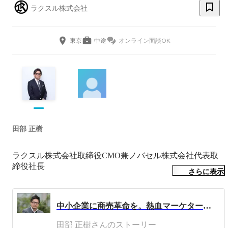
ラクスル株式会社
東京
中途
オンライン面談OK
田部 正樹
ラクスル株式会社取締役CMO兼ノバセル株式会社代表取
締役社長

さらに表示
1980年生まれ。大学卒業後、丸井グループに入社。主に広
報・宣伝活動などに従事。2007年テイクアンドギヴ・ニー
中小企業に商売革命を。熱血マーケターの挑戦。
ズ入社。営業企画、事業戦略、マーケティングを担当し、
事業戦略室長、マーケティング部長などを歴任。2014年8
田部 正樹さんのストーリー