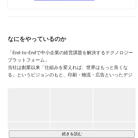
月にラクスルに入社。マーケティング部長を経て、2016年
10月から現職に就任。ラクスルの成長を7億→210億（6年
で30倍）を牽引したマーケティングノウハウを詰め込んだ
新規事業「ノバセル」を立ち上げ、マーケティングの民主
化をビジョンに3年で30億を超える成長を続けている。業
界問わず成長を求める企業の経営×マーケティングのアド
なにをやっているのか
バイザー。経済産業省主催「始動」講師/メンター。
「End-to-Endで中小企業の経営課題を解決するテクノロジー
プラットフォーム」

当社は創業以来「仕組みを変えれば、世界はもっと良くな
る」というビジョンのもと、印刷・物流・広告といったデジ
タル化が進んでいない伝統的な産業にインターネットを持ち
込み、産業構造の変革に取り組んできました。事業者の空き
時間などのリソースとユーザーを結び付けるシェアリングモ
デルを起点とした各サービスは、中小企業を中心としたお客
さまに支持され、成長を続けてきました。

培ってきた中小企業の顧客基盤を土台に、現在は内製での事
業立ち上げと連続的なM&Aを通じて事業領域を拡張していま
続きを読む