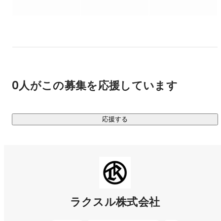
す。印刷・集客支援のプラットフォーム「ラクスル」、マー
ケティングのプラットフォーム「ノバセル」、法人向け金融
プラットフォーム「ラクスルバンク」をはじめとする各サー
ビスと顧客データを共通ID「RAKSUL ID」で連携させ、ヒ
ト・モノ・カネに関わる経営活動を一体で支える仕組みを構
築することで、日本企業の約99.7％を占める中小企業にとっ
て「End-to-Endで中小企業の経営課題を解決するテクノロジ
0人がこの募集を応援しています
ープラットフォーム」となることを目指しています。

詳細についてはこちら

応援する
https://speakerdeck.com/raksulrecruiting/raksul-introduction
ラクスル株式会社